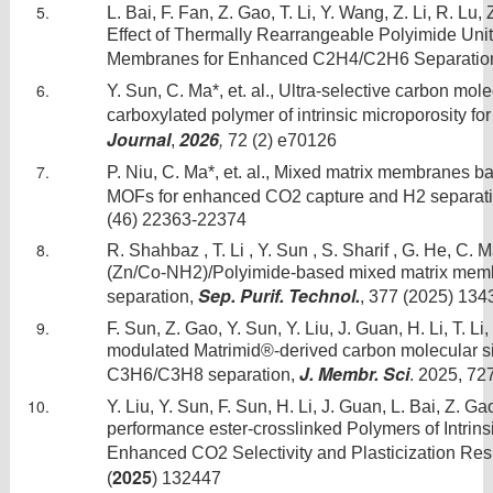
L. Bai, F. Fan, Z. Gao, T. Li, Y. Wang, Z. Li, R. Lu
Effect of Thermally Rearrangeable Polyimide Uni
Membranes for Enhanced C2H4/C2H6 Separatio
Y. Sun, C. Ma*, et. al., Ultra-selective carbon m
carboxylated polymer of intrinsic microporosity fo
Journal
2026
,
,
72 (2) e70126
P. Niu, C. Ma*, et. al.,
Mixed matrix membranes ba
MOFs for enhanced CO2 capture and H2 separat
(46) 22363-22374
R. Shahbaz , T. Li , Y. Sun , S. Sharif , G. He, C.
(Zn/Co-NH2)/Polyimide-based mixed matrix mem
Sep. Purif. Technol.
separation,
, 377 (2025) 134
F. Sun, Z. Gao, Y. Sun, Y. Liu, J. Guan, H. Li, T. L
modulated Matrimid®-derived carbon molecular 
J. Membr. Sci
C3H6/C3H8 separation,
. 2025, 72
Y. Liu, Y. Sun, F. Sun, H. Li, J. Guan, L. Bai, Z. Ga
performance ester-crosslinked Polymers of Intrin
Enhanced CO2 Selectivity and Plasticization Res
2025
(
) 132447