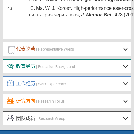
C. Ma, W. J. Koros*, High-performance ester-cros
J. Membr. Sci.
natural gas separations,
, 428 (20
代表论著
| Representative Works
教育经历
| Education Background
工作经历
| Work Experience
研究方向
| Research Focus
团队成员
| Research Group