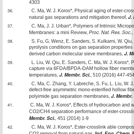
4303
C. Ma, W. J. Koros*, Physical aging of ester-cros
J.
natural gas separations and mitigation thereof,
C. Ma, J. J. Urban*, Polymers of Intrinsic Microp
Proc. Nat. Res. Soc.
Membranes: a mini Review,
,
S. Fu, G. Wenz, E. Sanders, S. Kulkarni, W. Qiu, C
pyrolysis conditions on gas separation properti
J. M
derived carbon molecular sieve membranes,
L. Liu, W. Qiu, E. Sanders, C. Ma, W. J. Koros*,
capture via 6FDA/BPDA-DAM hollow fiber membr
J. Membr. Sci.
temperatures,
, 510 (2016) 447-45
C. Ma, C. Zhang, Y. Labreche, S. Fu, L. Liu, W. J.
defect-free asymmetric mono-esterified hollow fibe
J. Membr. 
polyimide gas separation membranes,
C. Ma, W. J. Koros*, Effects of hydrocarbon and w
CO2/CH4 separation performance of ester-crossl
Membr. Sci.
, 451 (2014) 1-9
C. Ma, W. J. Koros*, Ester-crosslink able compos
Ind. Eng. Chem. 
CO2 removal from natural gas,