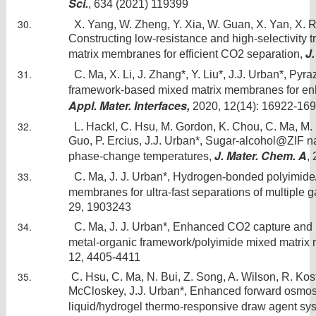
Sci.
, 634 (2021) 119399
X. Yang, W. Zheng, Y. Xia, W. Guan, X. Yan, X. Ru
Constructing low-resistance and high-selectivity 
J.
matrix membranes for efficient CO2 separation,
C. Ma, X. Li, J. Zhang*, Y. Liu*, J.J. Urban*, Pyr
framework-based mixed matrix membranes for en
Appl. Mater. Interfaces,
2020, 12(14): 16922-16
L. Hackl, C. Hsu, M. Gordon, K. Chou, C. Ma, M. 
Guo, P. Ercius, J.J. Urban*, Sugar-alcohol@ZIF 
J. Mater. Chem. A
phase-change temperatures,
,
C. Ma, J. J. Urban*, Hydrogen-­bonded polyimide/
membranes for ultra­-fast separations of multiple g
29, 1903243
C. Ma, J. J. Urban*, Enhanced CO2 capture and 
metal-organic framework/polyimide mixed matri
12, 4405-4411
C. Hsu, C. Ma, N. Bui, Z. Song, A. Wilson, R. Kos
McCloskey, J.J. Urban*, Enhanced forward osmosis
liquid/hydrogel thermo-responsive draw agent sy