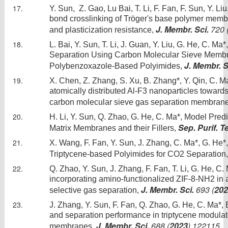
Y. Sun, Z. Gao, Lu Bai, T. Li, F. Fan, F. Sun, Y. L
bond crosslinking of Trӧger's base polymer membr
J. Membr. Sci.
720 
and plasticization resistance,
L. Bai, Y. Sun, T. Li, J. Guan, Y. Liu, G. He, C. 
Separation Using Carbon Molecular Sieve Membr
J. Membr. S
Polybenzoxazole-Based Polyimides,
X. Chen, Z. Zhang, S. Xu, B. Zhang*, Y. Qin, C. Ma
atomically distributed Al-F3 nanoparticles toward
carbon molecular sieve gas separation membran
H. Li, Y. Sun, Q. Zhao, G. He, C. Ma*, Model Pred
Sep. Purif. T
Matrix Membranes and their Fillers,
X. Wang, F. Fan, Y. Sun, J. Zhang, C. Ma*, G. He*
Triptycene-based Polyimides for CO2 Separation,
Q. Zhao, Y. Sun, J. Zhang, F. Fan, T. Li, G. He, 
incorporating amino-functionalized ZIF-8-NH2 in a
J. Membr. Sci.
693 (
202
selective gas separation,
J. Zhang, Y. Sun, F. Fan, Q. Zhao, G. He, C. Ma
and separation performance in triptycene modula
J. Membr. Sci.
688 (
2023
) 122115
membranes,