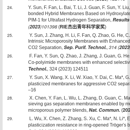
Y. Sun, F. Fan, L. Bai, T. Li, J. Guan, F. Sun, Y. Li
bonded Hybrid Membranes Based on Hydroxylate
Results
PIM-1 for Ultrafast Hydrogen Separation,
(
2023
)101398
RIE
(
杰出青年科学家奖
)
Y. Sun, J. Zhang, H. Li, F. Fan, Q. Zhao, G. He, C
Intrinsic Microporosity Membranes with Enhanced 
Sep. Purif. Technol.
314 (
2023
CO2 Separation,
,
F. Fan, Y. Sun, Q. Zhao, J. Zhang, J. Guan, G. H
Co-polyimide membranes with enhanced selectivi
Technol.
, 324 (2023) 124511
Y. Sun, X. Wang, X. Li, W. Xiao, Y. Dai, C. Ma*, 
plasticized membranes for aggressive CO2 separ
–16
X. Chen, Y. Fan, L. Wu, L. Zhang, D. Guan, C. Ma*,
sieving gas separation membranes enabled by mult
Nat. Commun.
20
microporous polymer blends,
(
L. Wu, X. Chen, Z. Zhang, S. Xu, C. Ma*, N. Li*, 
plasticization resistance in ring-opened Tröger