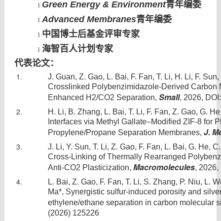
Green Energy & Environment
青年编委
l
Advanced Membranes
青年编委
l
中国博士后基金评审专家
l
海智百人计划专家
l
代表论文：
J. Guan, Z. Gao, L. Bai, F. Fan, T. Li, H. Li, F. Sun,
Crosslinked Polybenzimidazole-Derived Carbon 
Small
Enhanced H2/CO2 Separation,
, 2026, DO
H. Li, B. Zhang, L. Bai, T. Li, F. Fan, Z. Gao, G. 
Interfaces via Methyl Gallate–Modified ZIF-8 for P
J. M
Propylene/Propane Separation Membranes,
J. Li, Y. Sun, T. Li, Z. Gao, F. Fan, L. Bai, G. He,
Cross-Linking of Thermally Rearranged Polybe
Macromolecules
Anti-CO2 Plasticization,
, 2026,
L. Bai, Z. Gao, F. Fan, T. Li, S. Zhang, P. Niu, L. W
Ma*, Synergistic sulfur-induced porosity and silv
ethylene/ethane separation in carbon molecular
(2026) 125226