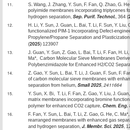
S. Wang, J. Zhang, Y. Sun, F. Fan, Q. Zhao, G. H
polyimide membranes incorporating triptycenes f
Sep. Purif. Technol.
hydrogen separation,
, 364 (
H. Li, Y. Sun, J. Guan, L. Bai, T. Li, F. Sun, Y. Li
functionalized PIM-1 Incorporating Defect-engine
Propylene/Propane Separation and Plasticization
2025
(
) 123907
J. Guan, Y. Sun, Z. Gao, L. Bai, T. Li, F. Fan, H. Li,
Ma*, Carbon Molecular Sieve Membranes Derive
Polybenzimidazole for Enhanced H2/CO2 Separa
Z. Gao, Y. Sun, L. Bai, T. Li, J. Guan, F. Sun, F. F
of carbon molecular sieve membranes with enhan
Small 2025
2411664
separation from helium,
,
Y. Sun, X. Bi, T. Li, F. Fan, Z. Gao, Y. Liu, J. Gua
matrix membranes incorporating bromine functiona
Chem. Eng. S
polymer for enhanced CO2 capture,
F. Fan, Y. Sun, L. Bai, T. Li, Z. Gao, G. He, C. Ma
rearranged membranes with enhanced gas separa
J. Membr. Sci. 2025
and hydrogen separation,
, 