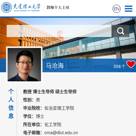
首页
科学研究
教学研究
马沧海
558
个
获奖信息
个
招生信息
教授 博士生导师 硕士生导师
人
性别：
男
学生信息
信
毕业院校：
佐治亚理工学院
息
学位：
博士
我的相册
所在单位：
化工学院
电子邮箱：
cma@dlut.edu.cn