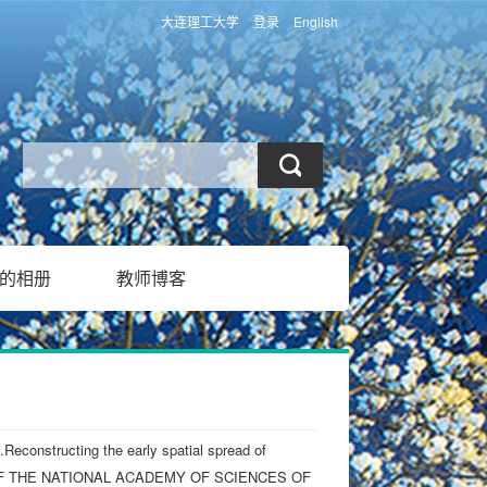
大连理工大学
登录
English
的相册
教师博客
econstructing the early spatial spread of
NGS OF THE NATIONAL ACADEMY OF SCIENCES OF