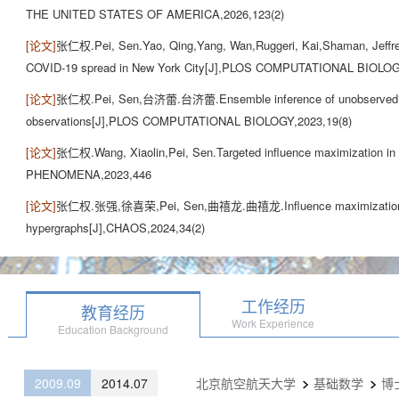
THE UNITED STATES OF AMERICA,2026,123(2)
[论文]
张仁权.Pei, Sen.Yao, Qing,Yang, Wan,Ruggeri, Kai,Shaman, Jeffrey.
COVID-19 spread in New York City[J],PLOS COMPUTATIONAL BIOLOGY
[论文]
张仁权.Pei, Sen,台济蕾.台济蕾.Ensemble inference of unobserved infe
observations[J],PLOS COMPUTATIONAL BIOLOGY,2023,19(8)
[论文]
张仁权.Wang, Xiaolin,Pei, Sen.Targeted influence maximization 
PHENOMENA,2023,446
[论文]
张仁权.张强,徐喜荣,Pei, Sen,曲禧龙.曲禧龙.Influence maximization ba
hypergraphs[J],CHAOS,2024,34(2)
工作经历
教育经历
Work Experience
Education Background
2009.09
2014.07
北京航空航天大学
基础数学
博