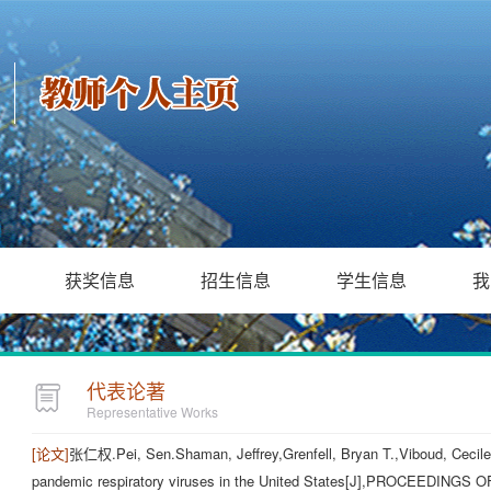
获奖信息
招生信息
学生信息
我
代表论著
Representative Works
[论文]
张仁权.Pei, Sen.Shaman, Jeffrey,Grenfell, Bryan T.,Viboud, Cecile.R
pandemic respiratory viruses in the United States[J],PROCEEDI