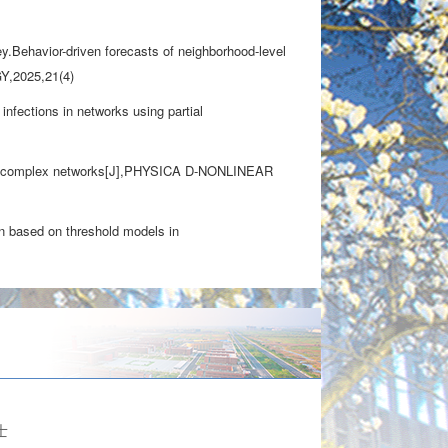
Behavior-driven forecasts of neighborhood-level
,2025,21(4)
ctions in networks using partial
in complex networks[J],PHYSICA D-NONLINEAR
sed on threshold models in
士