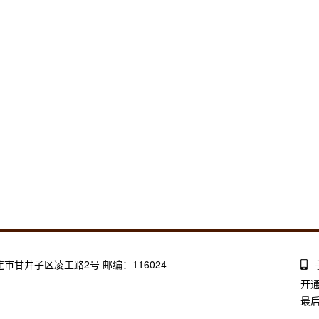
大连市甘井子区凌工路2号 邮编：116024
开
最