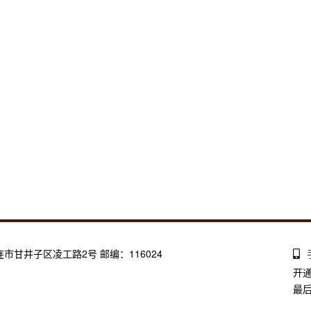
大连市甘井子区凌工路2号 邮编：116024
开
最