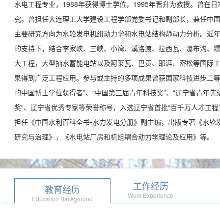
水电工程专业，1988年获得博士学位，1995年晋升为教授。曾
究。曾担任大连理工大学建设工程学部党委书记和副部长，兼任中
主要研究方向为水轮发电机组动力学和水电站结构静动力分析。近
的支持下，结合李家峡、三峡、小湾、溪洛渡、拉西瓦、瀑布沟、
大工程，大型抽水蓄能电站以及阿莱瓦、巴贡、耶涯、密松等国际
果得到广泛工程应用。参与或主持的多项成果曾获国家科技进步二等
的中国博士学位获得者”、“中国第三届青年科技奖”、“辽宁省青年先
奖”、辽宁省优秀专家等荣誉称号，入选辽宁省首批“百千万人才工程
担任《中国水利百科全书•水力发电分册》副主编，出版专著《水轮
研究与治理》，《水电站厂房和机组耦合动力学理论及应用》等。
工作经历
教育经历
Work Experience
Education Background