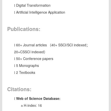
Digital Transformation
l
Artificial Intelligence Application
l
Publications:
60+ Journal articles （40+ SSCI/SCI indexed；
l
20+CSSCI indexed）
50+ Conference papers
l
5 Monographs
l
2 Textbooks
l
Citations:
Web of Science Database:
l
H-index: 16
n