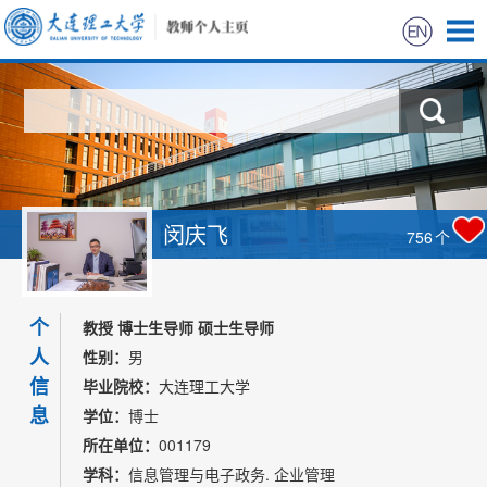
首页
科学研究
教学研究
闵庆飞
756
个
招生信息
个
学生信息
教授 博士生导师 硕士生导师
人
性别：
男
我的相册
信
毕业院校：
大连理工大学
息
学位：
博士
所在单位：
001179
学科：
信息管理与电子政务. 企业管理