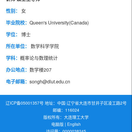
教育经历
代表论著
性别：
女
社会兼职
工作经历
毕业院校：
Queen's University(Canada)
学位：
博士
研究方向
团队成员
所在单位：
数学科学学院
学科：
概率论与数理统计
办公地点：
数学楼207
电子邮箱：
songh@dlut.edu.cn
辽ICP备05001357号 地址：中国·辽宁省大连市甘井子区凌工路2号
邮编：116024
版权所有：大连理工大学
电脑版
|
English
访问量：
0000038245