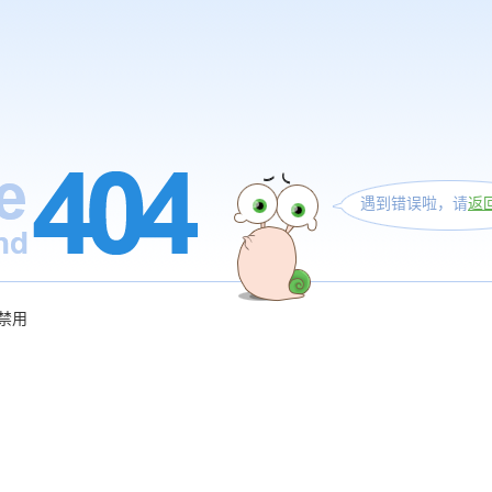
遇到错误啦，请
返
禁用