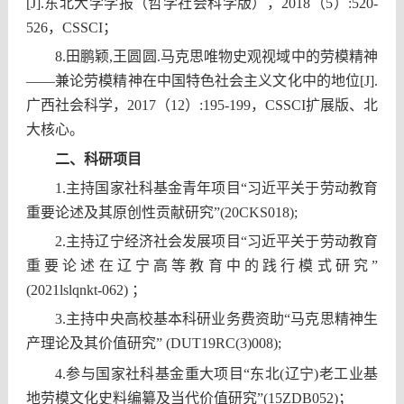
[J].东北大学学报（哲学社会科学版），2018（5）:520-
526，CSSCI；
8.
田鹏颖,王圆圆.马克思唯物史观视域中的劳模精神
——兼论劳模精神在中国特色社会主义文化中的地位[J].
广西社会科学，2017（12）:195-199，CSSCI扩展版、北
大核心。
二、科研项目
1.
主持国家社科基金青年项目“习近平关于劳动教育
重要论述及其原创性贡献研究”(20CKS018);
2.
主持辽宁经济社会发展项目“习近平关于劳动教育
重要论述在辽宁高等教育中的践行模式研究”
(2021lslqnkt-062) ；
3.
主持中央高校基本科研业务费资助“马克思精神生
产理论及其价值研究”
(DUT19RC(3)008);
4.
参与国家社科基金重大项目“东北(辽宁)老工业基
地劳模文化史料编纂及当代价值研究”(15ZDB052)；