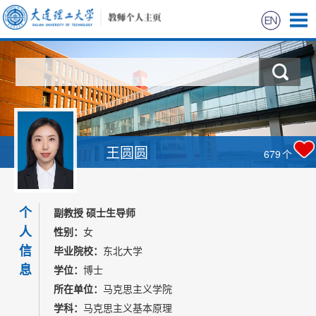
首页
科学研究
教学研究
王圆圆
679
个
获奖信息
个
招生信息
副教授 硕士生导师
人
性别：
女
学生信息
信
毕业院校：
东北大学
息
学位：
博士
我的相册
所在单位：
马克思主义学院
学科：
马克思主义基本原理