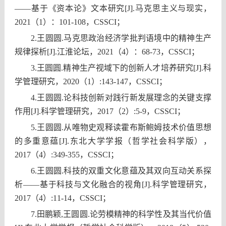
——基于《资本论》文本研究[J].马克思主义与现实，
2021（1）：101-108，CSSCI；
2.
王圆圆.马克思政治经济学批判语境中的精神生产
规律探析[J].江淮论坛，2021（4）：68-73，CSSCI；
3.
王圆圆.精神生产视域下的创新人才培养研究[J].科
学管理研究，2020（1）:143-147，CSSCI；
4.
王圆圆.论科技创新对践行新发展理念的关键支撑
作用[J].科学管理研究，2017（2）:5-9，CSSCI；
5.
王圆圆.从唯物史观释读霍布斯鲍姆技术价值思想
的多重意蕴[J].东北大学学报（哲学社会科学版），
2017（4）:349-355，CSSCI；
6.
王圆圆.科技的双重文化意蕴及其双向互动关系探
析——基于科技与文化融合的视角[J].科学管理研究，
2017（4）:11-14，CSSCI；
7.
田鹏颖,王圆圆.论劳模精神的科学性及其当代价值