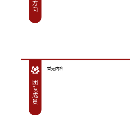
方
向
暂无内容
团
队
成
员