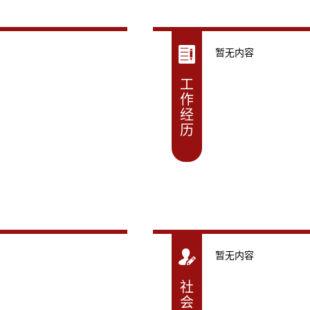
暂无内容
工
作
经
历
暂无内容
社
会