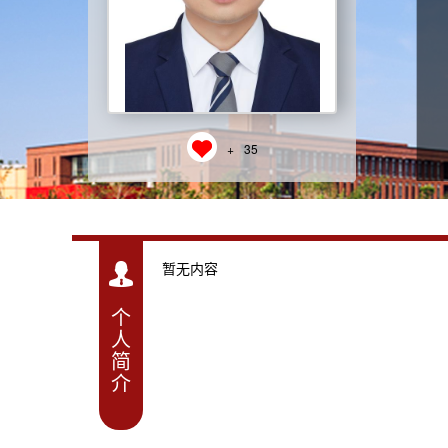
+
35
暂无内容
个
人
简
介