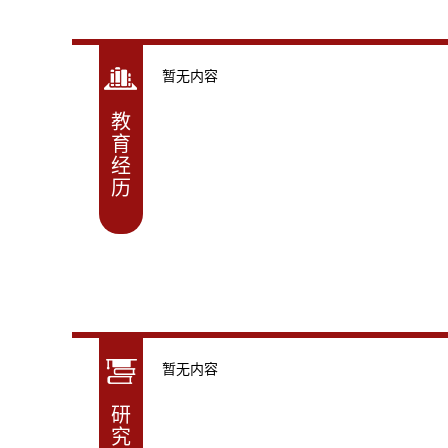
暂无内容
教
育
经
历
暂无内容
研
究