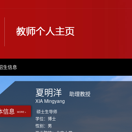
招生信息
夏明洋
助理教授
XIA Mingyang
本信息
硕士生导师
MORE +
学位：博士
性别：男