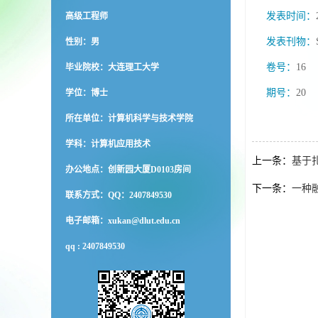
发表时间：
高级工程师
发表刊物：
性别：男
卷号：
16
毕业院校：大连理工大学
期号：
20
学位：博士
所在单位：计算机科学与技术学院
学科：计算机应用技术
上一条：
基于
办公地点：创新园大厦D0103房间
下一条：
一种
联系方式：
QQ：2407849530
电子邮箱：
xukan@dlut.edu.cn
qq :
2407849530