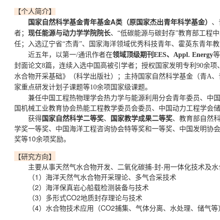
【个人简介】
国家自然科学基金青年基金A类（原国家杰出青年科学基金）
、
现任能源与动力学学院院长
者；
、“低碳能源与碳封存”教育部工程
任；入选辽宁省“杰青”、国家海洋领域优秀科技青年、霍英东青年教
近五年，以第一/通讯作者在
领域顶级期刊EES、Appl. Energy
等
封面论文8篇，连续入选中国高被引学者；授权国家发明专利90余项
水合物开采基础》（科学出版社）；主持国家自然科学基金（青A、
家重点研发计划子课题等10余项国家级课题。
兼任中国工程热物理学会热力学与能源利用分会青年委员、中
国机械工业教育协会热能工程教学委员会委员、中国动力工程学会
获得
国家自然科学二等奖
、
国家教学成果二等奖
、教育部自然科
学奖一等奖、中国海洋工程咨询协会特等奖和一等奖、中国发明协
奖等10余项奖励。
【研究方向】
主要从事天然气水合物开发、二氧化碳捕-封-用一体化技术及
（1）海洋天然气水合物开采理论、多气合采技术
（2）海洋保真岩心船载检测装备与技术
（3）多形式CO2地质封存理论与技术
（4）水合物技术应用（CO2捕集、气体分离、水处理、储气等