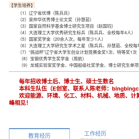
【学生培养】
（1）辽宁省优博（陈兵兵）
（2）吴仲华优秀博士论文奖（孙慧茹）
（3）国家自然科学基金博士研究生项目（赵国钧）
（4）大连理工大学优秀研究生标兵（陈兵兵、全校每年4人）
（5）国家奖学金（20余人次，每年至少1人）
（6）大连理工大学研究生学术之星（陈兵兵、孙慧茹、全校每年
（7）“挑战杯”辽宁省大学生创业计划竞赛金奖1次、特等奖1次
（8）宝钢优秀学生奖学金（周航）
（9）龙城实验室奖学金、中国船级社奖学金、博士研究生单项
每年招收博士后、博士生、硕士生数名
本科生队伍（E创室、联系人陈老师：bingbingchen
欢迎能源、环境、化工、材料、机械、地质、计
峰相见！
工作经历
教育经历