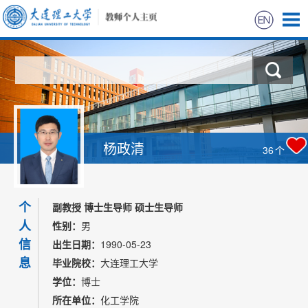
首页
科学研究
教学研究
杨政清
36
个
获奖信息
个
招生信息
副教授 博士生导师 硕士生导师
人
性别：
男
学生信息
信
出生日期：
1990-05-23
息
毕业院校：
大连理工大学
我的相册
学位：
博士
所在单位：
化工学院