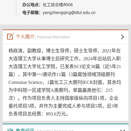
教师博客
办公地点：
化工综合楼A506
电子邮箱：
yangzhengqing@dlut.edu.cn
个人简介
| Personal Information
杨政清，副教授，博士生导师，硕士生导师，
2021
年在
大连理工大学从事博士后研究工作，
2024
年出站后入职
大连理工大学化工学院，已发表
SCI
论文
38
篇（近
5
年
21
篇），其中第一
/
通讯作
11
篇（
3
篇腐蚀领域顶级期刊
Corrosion Science
，
1
篇化工三大期刊
IECR
封面，其余均
为中科院一区或学院
A
类期刊，单篇最高他引：
215
次）。作为项目负责人主持国家级纵向项目
1
项，企业
委托项目
3
项，并作为主要完成人参与项目
5
项，近
3
年
负责项目总经费：
893.6
万元。
教育经历
| Education Background