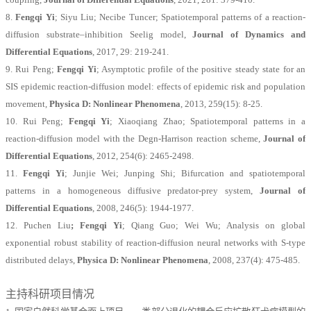
8.
Fengqi Yi
; Siyu Liu; Necibe Tuncer; Spatiotemporal patterns of a reaction-
diffusion substrate–inhibition Seelig model,
Journal of Dynamics and
Differential Equations
, 2017, 29: 219-241.
9. Rui Peng;
Fengqi Yi
; Asymptotic profile of the positive steady state for an
SIS epidemic reaction-diffusion model: effects of epidemic risk and population
movement,
Physica D: Nonlinear Phenomena
, 2013, 259(15): 8-25.
10. Rui Peng;
Fengqi Yi
; Xiaoqiang Zhao; Spatiotemporal patterns in a
reaction-diffusion model with the Degn-Harrison reaction scheme,
Journal of
Differential Equations
, 2012, 254(6): 2465-2498.
11.
Fengqi Yi
; Junjie Wei; Junping Shi; Bifurcation and spatiotemporal
patterns in a homogeneous diffusive predator-prey system,
Journal of
Differential Equations
, 2008, 246(5): 1944-1977.
12. Puchen Liu
; Fengqi Yi
; Qiang Guo; Wei Wu; Analysis on global
exponential robust stability of reaction-diffusion neural networks with S-type
distributed delays,
Physica D: Nonlinear Phenomena
, 2008, 237(4): 475-485.
主持科研项目情况