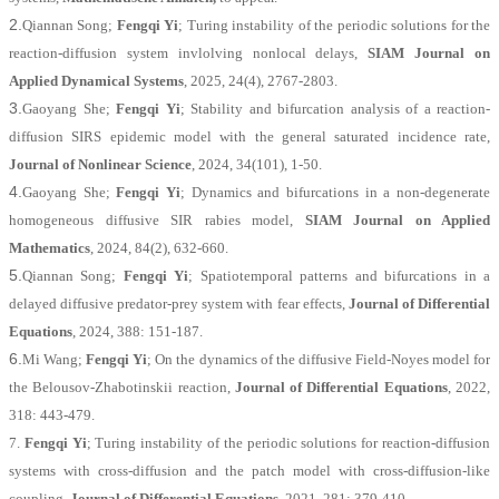
2.
Qiannan Song;
Fengqi Yi
; Turing instability of the periodic solutions for the
reaction-diffusion system invlolving nonlocal delays,
SIAM Journal on
Applied Dynamical Systems
, 2025, 24(4), 2767-2803.
3.
Gaoyang She;
Fengqi Yi
; Stability and bifurcation analysis of a reaction-
diffusion SIRS epidemic model with the general saturated incidence rate,
Journal of Nonlinear Science
, 2024, 34(101), 1-50.
4.
Gaoyang She;
Fengqi Yi
; Dynamics and bifurcations in a non-degenerate
homogeneous diffusive SIR rabies model,
SIAM Journal on Applied
Mathematics
, 2024, 84(2), 632-660.
5.
Qiannan Song;
Fengqi Yi
; Spatiotemporal patterns and bifurcations in a
delayed diffusive predator-prey system with fear effects,
Journal of Differential
Equations
, 2024, 388: 151-187.
6.
Mi Wang;
Fengqi Yi
; On the dynamics of the diffusive Field-Noyes model for
the Belousov-Zhabotinskii reaction,
Journal of Differential Equations
, 2022,
318: 443-479.
7.
Fengqi Yi
; Turing instability of the periodic solutions for reaction-diffusion
systems with cross-diffusion and the patch model with cross-diffusion-like
coupling,
Journal of Differential Equations
, 2021, 281: 379-410.