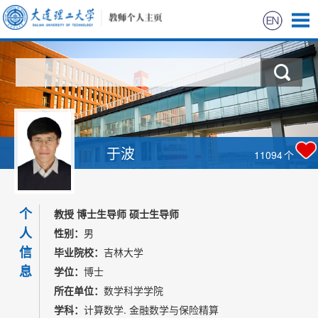
首页
科学研究
教学研究
于波
11094
个
获奖信息
个
招生信息
教授 博士生导师 硕士生导师
人
性别：
男
学生信息
信
毕业院校：
吉林大学
息
学位：
博士
我的相册
所在单位：
数学科学学院
学科：
计算数学. 金融数学与保险精算