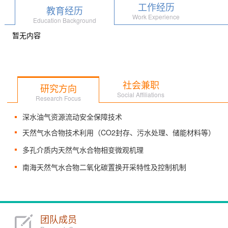
工作经历
教育经历
Work Experience
Education Background
暂无内容
社会兼职
研究方向
Social Affiliations
Research Focus
深水油气资源流动安全保障技术
天然气水合物技术利用（CO2封存、污水处理、储能材料等）
多孔介质内天然气水合物相变微观机理
南海天然气水合物二氧化碳置换开采特性及控制机制
团队成员