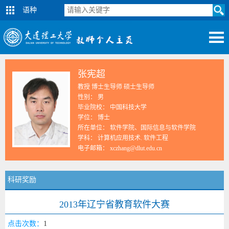
语种
张宪超
教授 博士生导师 硕士生导师
性别： 男
毕业院校： 中国科技大学
学位： 博士
所在单位： 软件学院、国际信息与软件学院
学科： 计算机应用技术. 软件工程
电子邮箱：
xczhang@dlut.edu.cn
科研奖励
2013年辽宁省教育软件大赛
点击次数：
1