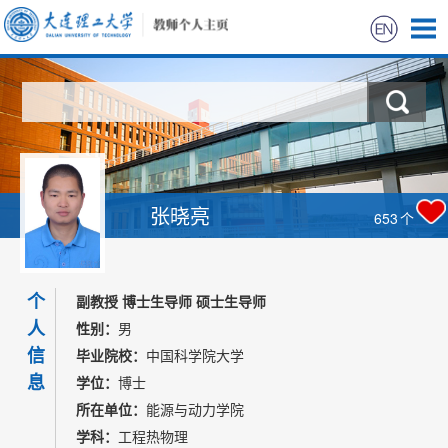
首页
科学研究
教学研究
张晓亮
653
个
获奖信息
个
招生信息
副教授 博士生导师 硕士生导师
人
性别：
男
学生信息
信
毕业院校：
中国科学院大学
息
学位：
博士
我的相册
所在单位：
能源与动力学院
学科：
工程热物理