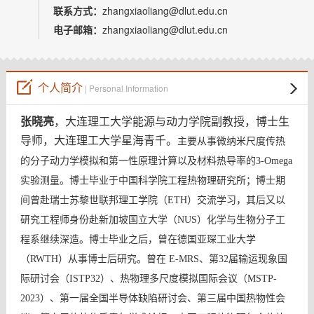
教师博客
联系方式：
zhangxiaoliang@dlut.edu.cn
电子邮箱：
zhangxiaoliang@dlut.edu.cn
个人简介
| Personal Information
张晓亮
，大连理工大学能源与动力学院副教授，博士生
导师，大连理工大学星海青千。
主要
从事微纳米尺度传热
的分子动力学模拟和第一性原理计算以及材料热导率的3-Omega
实验测量。博士毕业于中国科学院工程热物理研究所；博士期
间曾赴瑞士苏黎世联邦理工学院（ETH）交流学习，其后又以
研究工程师身份赴新加坡国立大学（NUS）化学与生物分子工
程系继续深造。博士毕业之后，曾在德国亚琛工业大学
（RWTH）从事博士后研究
。
曾
在 E-MRS、第32届输运现象国
际研讨会（ISTP32）、热物理多尺度模拟国际会议（MSTP-
2023）、第一届全国半导体缺陷研讨会、第三届中国热物性会