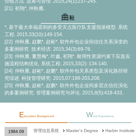
分组方法
运筹与管理
. 2015,24(1):237-245.
.
[21]
初翔
*,
仲秋雁
,
曲
毅
*.
基于最大幸福原则的多受灾点医疗队支援指派模型
.
系统
工程
. 2015,33(10):149-154.
[22]
仲秋雁
,
赵鹏
*,
赵彬
*.
软件外包企业间信任关系演变的
多案例研究
技术经济
. 2015,34(3):69-76.
.
[23]
仲秋雁
,
董慧梅
*,
叶鑫
,
初翔
*.
耐用性资源约束下应急实
施流程结构优化
系统工程
. 2015,33(2): 134-140.
.
[24]
仲秋雁
,
赵彬
*,
赵鹏
*.
软件外包关系类型及演化路径研
究综述
科技管理研究
. 2015,07:198-203,208.
.
[25]
仲秋雁
,
赵彬
*,
赵鹏
*.
软件外包企业间多层次信任演化
的多案例研究
.
管理案例研究与评论
. 2015,8(5):418-433.
E
W
ducation Background
ork Experience
管理信息系统
Master's Degree
Harbin Institute
1984.09