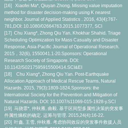
[16]
Xiaofei Ma*, Qiuyan Zhong. Missing value imputation
method for disaster decision-making using K nearest
neighbor. Journal of Applied Statistics . 2016, 43(4):767-
781,DOI: 10.1080/02664763.2015.1077377, SCI
[17]
Chu Xiang*, Zhong Qiu Yan, Khokhar Shahid. Triage
Scheduling Optimization for Mass Casualty and Disaster
Response, Asia-Pacific Journal of Operational Research.
2015
，
32(6), 1550041.1-20.Sponsors: Operational
Research Society of Singapore. DOI:
10.1142/S0217595915500414.SCI&EI
[18]
Chu Xiang*, Zhong Qiu Yan. Post-Earthquake
Allocation Approach of Medical Rescue Teams, Natural
Hazards. 2015, 79(3):1809-1824.Sponsors: the
International Society for the Prevention and Mitigation of
Natural Hazards. DOI: 10.1007/s11069-015-1928-y.SCI
[19]
马骁霏
*,
仲秋雁
,
曲毅
.
基于区间型多属性决策的突发事
件属性熵权的确定
.
运筹与管理
. 2015,24(4):16-22.
[20]
叶鑫
,
王雪
,
仲秋雁
.
考虑协同效应的突发事件救援人员