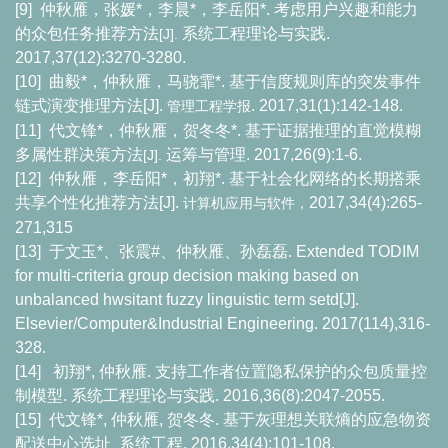
[9]
仲秋雁，张媛
*
，李晨
*
，李岳阳
*.
考虑用户兴趣和能力
的众包任务推荐方法
系统工程理论与实践
.
[J].
2017,37(12):3270-3280.
[10]
曲毅
*
，仲秋雁，马骁霏
*.
基于信度规则库的突发事件
链式演变推理方法
[J].
. 2017,31(1):142-148.
管理工程学报
[11]
代文锋
*
，仲秋雁，贺冬冬
*.
基于证据推理的直觉模糊
多属性群决策方法
运筹与管理
. 2017,26(9):1-6.
[J].
[12]
仲秋雁，李岳阳
*
，初翔
*.
基于社会化网络的长期搭乘
共享个性化推荐方法
[J].
2017,34(4):265-
计算机应用与软件，
271,315
[13]
于文玉
*
、张震
#
、仲秋雁、孙磊磊
. Extended TODIM
for multi-criteria group decision making based on
unbalanced hwsitant fuzzy linguistic term setd[J].
Elsevier/Computer&Industrial Engineering. 2017(114),316-
328.
[14]
初翔
*,
仲秋雁
.
支持工作者位置隐私保护的众包质量控
制模型
.
系统工程理论与实践
. 2016,36(8):2047-2055.
[15]
代文锋
*,
仲秋雁
,
贺冬冬
.
基于灰理想关联熵的应急物资
配送中心选址
系统工程
. 2016,34(4):101-108.
.