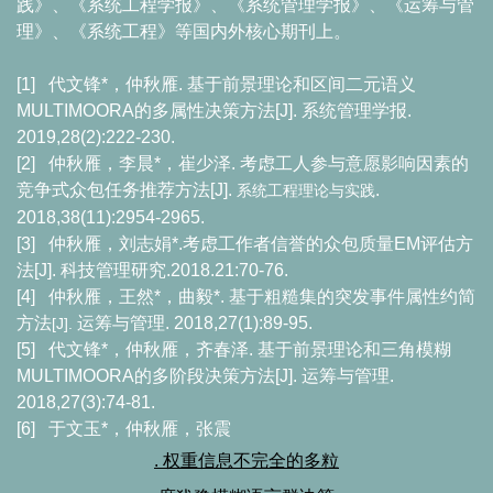
践》、《系统工程学报》、《系统管理学报》、《运筹与管
理》、《系统工程》等国内外核心期刊上。
[1]
代文锋
*
，仲秋雁
.
基于前景理论和区间二元语义
MULTIMOORA
的多属性决策方法
[J].
系统管理学报
.
2019,28(2):222-230.
[2]
仲秋雁，李晨
*
，崔少泽
.
考虑工人参与意愿影响因素的
竞争式众包任务推荐方法
[J].
.
系统工程理论与实践
2018,38(11):2954-2965.
[3]
仲秋雁，刘志娟
*.
考虑工作者信誉的众包质量
EM
评估方
法
[J].
科技管理研究
.2018.21:70-76.
[4]
仲秋雁，王然
*
，曲毅
*.
基于粗糙集的突发事件属性约简
方法
运筹与管理
. 2018,27(1):89-95.
[J].
[5]
代文锋
*
，仲秋雁，齐春泽
.
基于前景理论和三角模糊
MULTIMOORA
的多阶段决策方法
[J].
运筹与管理
.
2018,27(3):74-81.
[6]
于文玉
*
，仲秋雁，张震
.
权重信息不完全的多粒