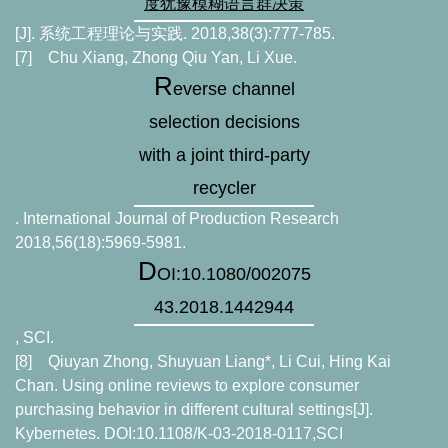
度犹豫模糊语言群决策
[J].
系统工程理论与实践
. 2018,38(3):777-785.
[7]
Chu Xiang, Zhong Qiu Yan, Li Xue.
R
everse channel
selection decisions
with a joint third-party
recycler
. International Journal of Production Research
2018,56(18):5969-5981.
D
OI:10.1080/002075
43.2018.1442944
, SCI.
[8]
Qiuyan Zhong, Shuyuan Liang*, Li Cui, Hing Kai
Chan. Using online reviews to explore consumer
purchasing behavior in different cultural settings[J].
Kybernetes. DOI:10.1108/K-03-2018-0117,SCI