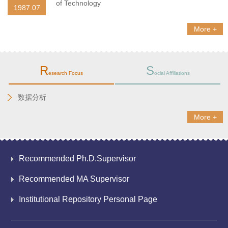
of Technology
1987.07
More +
R
S
esearch Focus
ocial Affiliations
数据分析
More +
Recommended Ph.D.Supervisor
Recommended MA Supervisor
Institutional Repository Personal Page