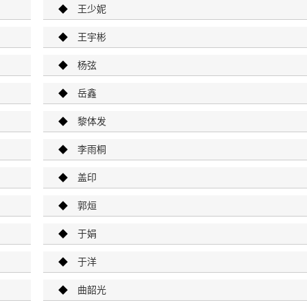
◆
王少妮
◆
王宇彬
◆
杨弦
◆
岳鑫
◆
黎体发
◆
李雨桐
◆
盖印
◆
郭烜
◆
于娟
◆
于洋
◆
曲韶光