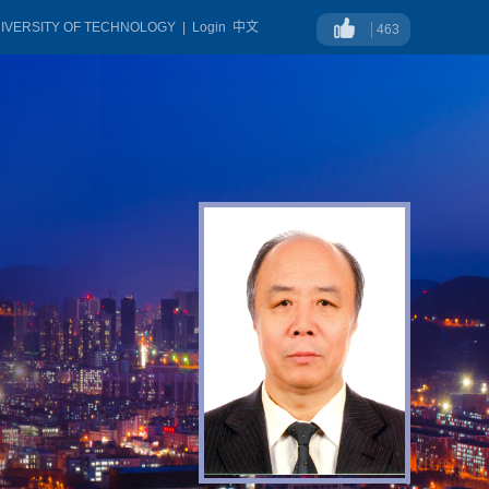
NIVERSITY OF TECHNOLOGY
|
Login
中文
463