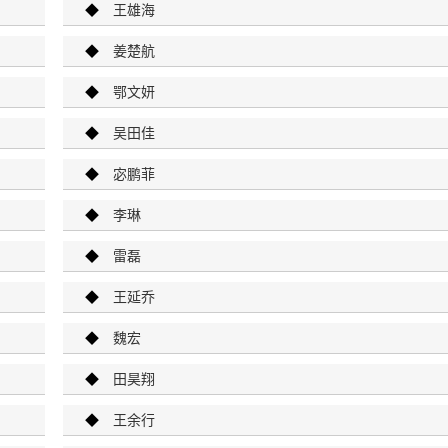
◆
王雄海
◆
姜楚航
◆
鄂文妍
◆
吴田佳
◆
宓鹏菲
◆
李琳
◆
雷磊
◆
王延乔
◆
魏宏
◆
田昊翔
◆
王余行