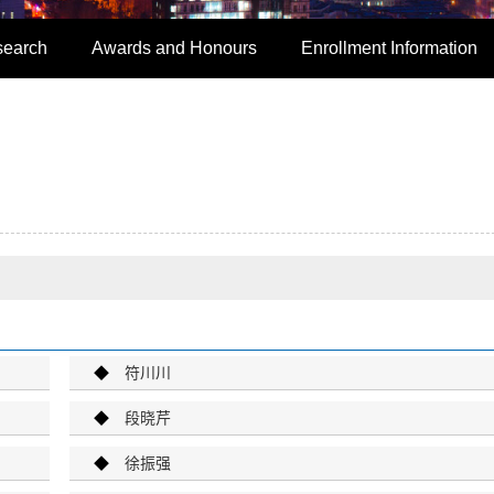
search
Awards and Honours
Enrollment Information
◆
符川川
◆
段晓芹
◆
徐振强