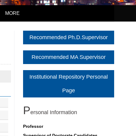
MORE
Recommended Ph.D.Supervisor
Recommended MA Supervisor
Institutional Repository Personal
Page
P
Ersonal Information
Professor
Supervisor of Doctorate Candidates