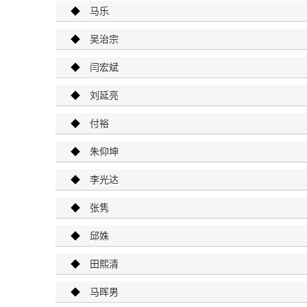
◆
马乐
◆
吴治宗
◆
闫宏斌
◆
刘延亮
◆
付裕
◆
朱仰坤
◆
李光达
◆
张隽
◆
邱姝
◆
田熙清
◆
马晖男