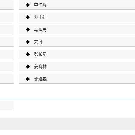
◆
李海峰
◆
佟士祺
◆
马晖男
◆
宋丹
◆
张长星
◆
姜晓林
◆
郭维森