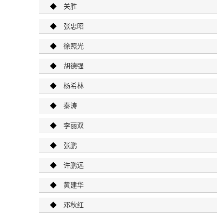
◆
关胜
◆
张忠昭
◆
徐照光
◆
胡德强
◆
杨希林
◆
秦涛
◆
李丽双
◆
张鹏
◆
许鹏远
◆
黄建华
◆
邓秋红