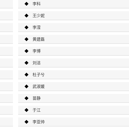
◆
李科
◆
王少妮
◆
李滢
◆
黄建磊
◆
李博
◆
刘洁
◆
杜子兮
◆
武淑媛
◆
苗静
◆
于江
◆
李亚帅