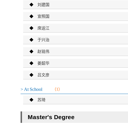
◆
刘建国
◆
宣照国
◆
席运江
◆
于兴治
◆
赵铭伟
◆
姜韶华
◆
吕文彦
> At School
（1）
◆
苏琦
Master's Degree