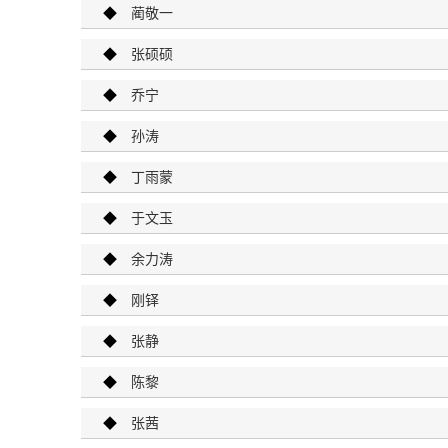
◆
蔺敬一
◆
张硕硕
◆
乔宁
◆
孙涛
◆
丁雨蒙
◆
于文玉
◆
余力涛
◆
刚铎
◆
张静
◆
陈黎
◆
张茜