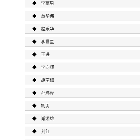
◆
李赢男
◆
章华伟
◆
赵乐华
◆
李世星
◆
王进
◆
李向辉
◆
胡南梅
◆
孙玮泽
◆
杨勇
◆
肖湘雄
◆
刘红