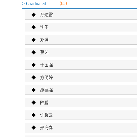
> Graduated
（85）
◆
孙达雷
◆
沈乐
◆
郑满
◆
蔡艺
◆
于国强
◆
方明婷
◆
胡德强
◆
陆鹏
◆
许馨云
◆
邢海春