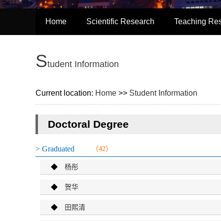
Home
Scientific Research
Teaching Re
S
Tudent Information
Current location:
Home
>>
Student Information
Doctoral Degree
> Graduated
（42）
◆
杨彤
◆
贺华
◆
田熙清