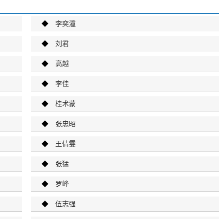
◆
李奕潼
◆
刘君
◆
高越
◆
李佳
◆
桂术蒙
◆
张忠昭
◆
王倩雯
◆
张猛
◆
罗峰
◆
伍志强