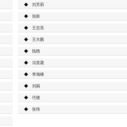
◆
刘芳莉
◆
张新
◆
王志亮
◆
王大鹏
◆
陆杨
◆
冯昱晟
◆
李海峰
◆
刘娟
◆
代维
◆
张伟