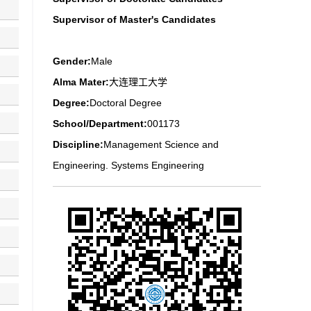
Supervisor of Master's Candidates
Gender:
Male
Alma Mater:
大连理工大学
Degree:
Doctoral Degree
School/Department:
001173
Discipline:
Management Science and
Engineering. Systems Engineering