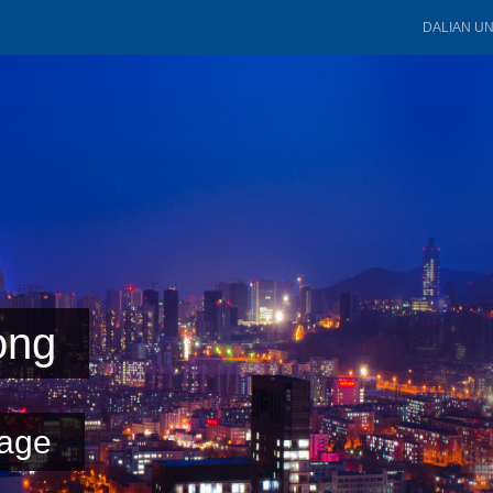
DALIAN U
ong
age