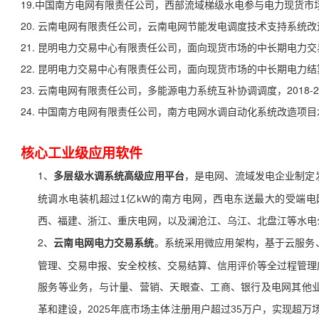
19
.
中国南方电网有限责任公司，西部流域梯级水电参与电力现货市场关键
20.
云南电网有限责任公司，云南电网节能发电调度技术支持系统改造，2
21.
昆明电力交易中心有限责任公司，面向现货市场的中长期电力交易子
22.
昆明电力交易中心有限责任公司，面向现货市场的中长期电力结算子
23.
云南电网有限责任公司，多能源电力系统互补协调调度，2018-20
24.
中国南方电网有限责任公司，南方电网水调自动化系统改造项目水调
核心工业级应用软件
1、
，是电网、流域发电企业制定
多层级水调系统高级应用平台
统调水电装机超过1亿kW的南方电网，西电东送最大的受端电
西、福建、浙江、重庆电网，以及澜沧江、乌江、北盘江等水电
2、
。系统采用微应用架构，基于云服务
云南电网电力交易系统
管理、交易申报、安全校核、交易结算、信用评价等全过程管理
服务等业务，
与计量、营销、天眼查、工商、银行及电网其他业
革和建设，2025年底市场主体注册用户超过35万户，实现超万