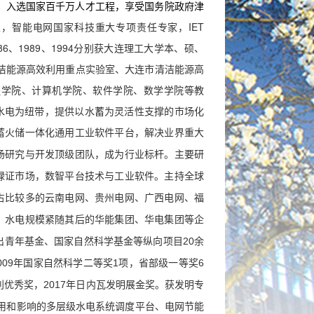
，入选国家百千万人才工程，享受国务院政府津
家，智能电网国家科技重大专项责任专家，IET
学者。1986、1989、1994分别获大连理工大学本、硕、
清洁能源高效利用重点实验室、大连市清洁能源高
程学院、计算机学院、软件学院、数学学院等教
水电为纽
带，提供以水蓄为灵活性支撑的市场化
蓄火储一体化通用
工业软件平台，解决业界重大
场研究与开发顶级团队，成为行业标杆。主要研
绿证市场，数智平台技术与工业软件。主持全球
占比较多的云南电网、贵州电网、广西电网、福
，水电规模紧随其后的华能集团、华电集团等企
家杰出青年基金、国家自然科学基金等纵向项目20余
09年国家自然科学二等奖1项，省部级一等奖6
专利优秀奖，2017年日内瓦发明展金奖。获发明专
应用和影响的多层级水电系统调度平台、电网节能