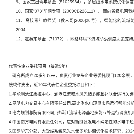
9、国家杰出青年基金（51025934），多层级水电系统优化调度，2
10、国家“973”前期专项（2009CB226111）， 面向省级电
11、高校青年教师奖（教人司[2000]26号），智能化的流域
2004
12、霍英东基金（71072），网络环境下流域防洪调度决策支持系
代表性企业委托项目（最近5年）
研究所成立20多年以来，负责行业龙头企业等委托项目120余项
统软件支出，近10年代表性企业委托项目如下：
1.华能澜沧江集控中心，澜沧江流域⽔⻛光储多能互补联合运⾏关键技术
2.昆明电力交易中心有限责任公司,高比例水电现货市场运行智能分析研究
3.电力规划总院有限公司, 雅砻江流域电源基地多能互补运行调度机理及策
中国南方电网有限责任公司，
4.
应对新能源发电不确定性的水电中短期优
5.国网华东分部，大
受端系统风光水储多能协调优化技术研究，2024-