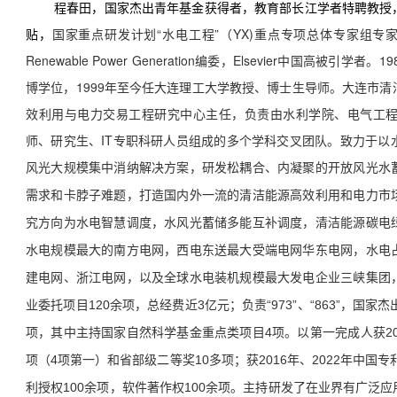
程春田，国家杰出青年基金获得者，教育部长江学者特聘教授
贴，
国家重点研发计划“水电工程”（YX)重点专项总体专家组专
Renewable Power Generation编委，Elsevier中国高被引
博学位，1999年至今任大连理工大学教授、博士生导师。大连市
效利用与电力交易工程研究中心主任，负责由水利学院、电气工
师、研究生、IT专职科研人员组成的多个学科交叉团队。致力于以
风光大规模集中消纳解决方案，研发松耦合、内凝聚的开放风光水
需求和卡脖子难题，打造国内外一流的清洁能源高效利用和电力市
究方向为水电智慧调度，水风光蓄储多能互补调度，清洁能源碳电
水电规模最大的南方电网，西电东送最大受端电网华东电网，水电
建电网、浙江电网，以及全球水电装机规模最大发电企业三峡集团
业委托项目120余项，总经费近3亿元；负责“973”、“863”，国
项，其中主持国家自然科学基金重点类项目4项。以第一完成人获20
项（4项第一）和省部级二等奖10多项；获2016年、2022年中国
利授权100余项，软件著作权100余项。主持研发了在业界有广泛