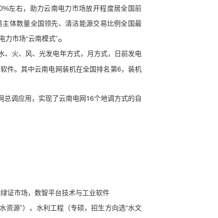
云南电力市场放开程度居全国前
0%左右，助力
易主体数量全国领先、清洁能源交易比例全国最
。
力市场“云南模式”
的水、火、风、光发电年方式，月方式，日前发电
软件。其中云南电网装机在全国排名第6，装机
电网总调应用，实现了云南电网16个地调方
式的自
电绿证市场，数智平台技术与工业软件
水资源”），水利工程（专硕，招生方向选“水文