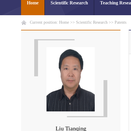
Home
Scientific Research
Teaching Rese
Current position:
Home
>>
Scientific Research
>>
Patents
Liu Tianqing