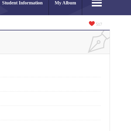
Student Information
My Album
517