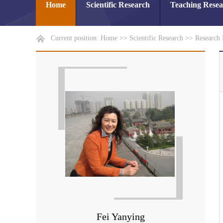
Home
Scientific Research
Teaching Rese
Current position:
Home
>>
Scientific Research
>>
Research 
Fei Yanying