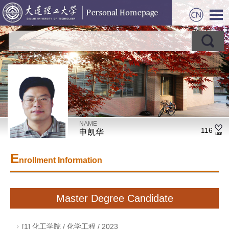
NAME
116
申凯华
E
nrollment Information
Master Degree Candidate
[1] 化工学院 / 化学工程 / 2023