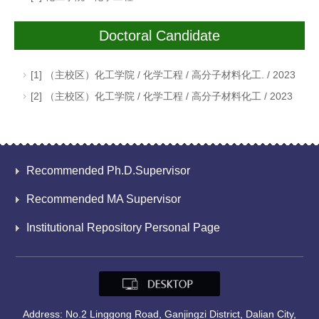
Doctoral Candidate
[1] （主校区）化工学院 / 化学工程 / 高分子材料化工. / 2023
[2] （主校区）化工学院 / 化学工程 / 高分子材料化工 / 2023
Recommended Ph.D.Supervisor
Recommended MA Supervisor
Institutional Repository Personal Page
Address: No.2 Linggong Road, Ganjingzi District, Dalian City,