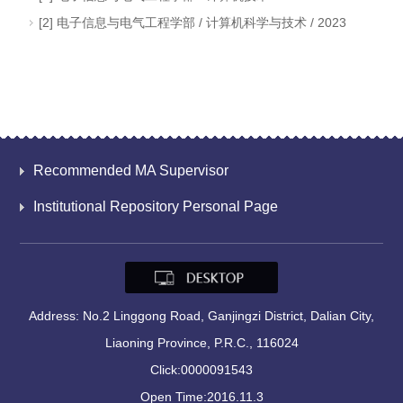
[2] 电子信息与电气工程学部 / 计算机科学与技术 / 2023
Recommended MA Supervisor
Institutional Repository Personal Page
Address: No.2 Linggong Road, Ganjingzi District, Dalian City,
Liaoning Province, P.R.C., 116024
Click:
0000091543
Open Time:
2016
.
11
.
3