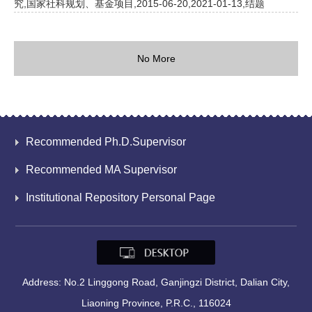
究,国家社科规划、基金项目,2015-06-20,2021-01-13,结题
No More
Recommended Ph.D.Supervisor
Recommended MA Supervisor
Institutional Repository Personal Page
Address: No.2 Linggong Road, Ganjingzi District, Dalian City,
Liaoning Province, P.R.C., 116024