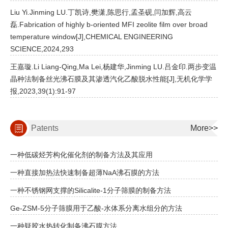
Liu Yi.Jinming LU.丁凯诗,樊潇,陈思行,孟圣砚,闫加辉,高云
磊.Fabrication of highly b-oriented MFI zeolite film over broad
temperature window[J],CHEMICAL ENGINEERING
SCIENCE,2024,293
王嘉璇.Li Liang-Qing,Ma Lei,杨建华,Jinming LU.吕金印.两步变温
晶种法制备丝光沸石膜及其渗透汽化乙酸脱水性能[J],无机化学学
报,2023,39(1):91-97
Patents
More>>
一种低碳烃芳构化催化剂的制备方法及其应用
一种直接加热法快速制备超薄NaA沸石膜的方法
一种不锈钢网支撑的Silicalite-1分子筛膜的制备方法
Ge-ZSM-5分子筛膜用于乙酸-水体系分离水组分的方法
一种疑胶水热转化制备沸石膜方法