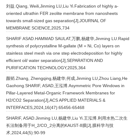
刘益.Qiang, Weili,Jinming LU,Liu Yi.Fabrication of highly a-
oriented ultrathin FER zeolite membrane from nanosheets
towards small-sized gas separation[J],JOURNAL OF
MEMBRANE SCIENCE,2025,734
SHARIF ASAD.HAMMAD SAULAT,万鹏,杨建华,Jinming LU.Rapid
synthesis of polycrystalline M-gallate (M = Ni, Co) layers on
stainless steel mesh via one step electrodeposition for highly
efficient oil/ water separation[J],SEPARATION AND
PURIFICATION TECHNOLOGY,2025,364
颜韬.Zhang, Zhengqing,杨建华,何成,Jinming LU,Zhou Liang,He
Gaohong.SHARIF, ASAD,王泓博.Asymmetric Pore Windows in
Pillar-Layered Metal-Organic Framework Membranes for
H2/CO2 Separation[J],ACS APPLIED MATERIALS &
INTERFACES,2024,16(47):65456-65468
SHARIF, ASAD.Jinming LU,杨建华,Liu Yi.王泓博.利用水热二次生
长法制备用于H_2/CO_2分离的KAUST-8膜[J],膜科学与技
术,2024,44(5):90-99