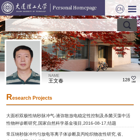
NAME
128
王文春
R
esearch Projects
大面积双极性纳秒脉冲气-液弥散放电稳定性控制及杀菌灭藻中活
性物种诊断研究,国家自然科学基金项目,2016-08-17,结题
常压纳秒脉冲均匀放电等离子体诊断及丙纶织物改性研究,省、