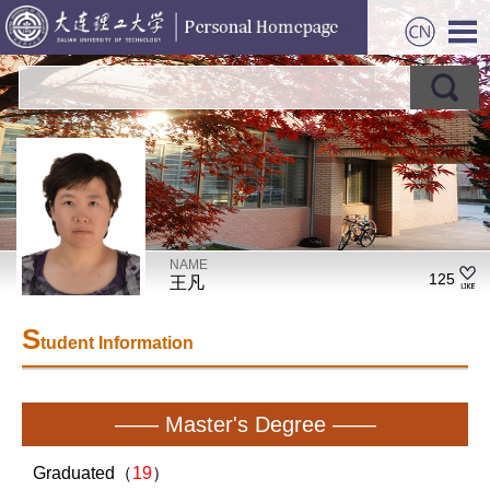
NAME
125
王凡
S
tudent Information
—— Master's Degree ——
Graduated（
19
）