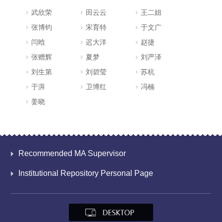
武欣荣
田云云
王二妞
张博钧
宋育特
于文广
闫晗
迟大洋
赵捷
张赠辉
夏梦
刘严泽
刘生第
刘碧莹
苏杭
于湃
卫博红
冯楠
姜晓
Recommended MA Supervisor
Institutional Repository Personal Page