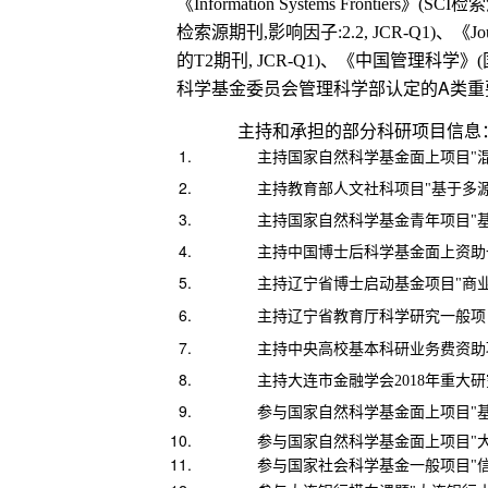
《
》
检索
Information Systems Frontiers
(SCI
检索源期刊
影响因子
、《
,
:2.2, JCR-Q1)
Jo
的
期刊
、《中国管理科学》
T2
, JCR-Q1)
(
科学基金委员会管理科学部认定的A
类重
主持和承担的部分科研项目信息
主持
国家自然科学基金面上项目"
主持
教育部人文社科项目"基于多
主持
国家自然科学基金青年项目"
主持
中国博士后科学基金面上资助
主持
辽宁省博士启动基金项目"
商
主持
辽宁省教育厅科学研究一般项
主持
中央高校基本科研业务费资助项目(
主持
大连市金融学会2018年重大研
参与
国家自然科学基金面上项目"
参与国
家自然科学基金面上项目"
参与国家社会科学基金一般项目"