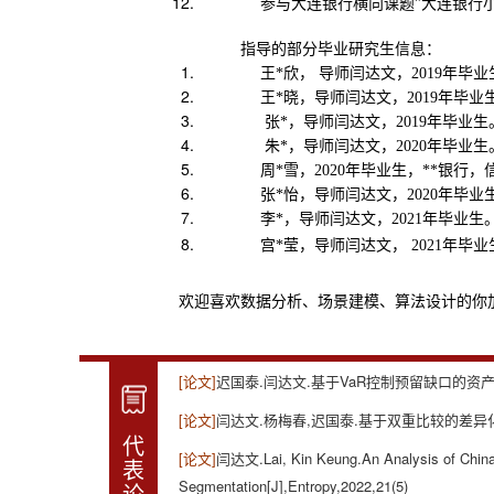
参与
大连银行横向课题"
大连银行
指导的部分毕业研究生信息：
王*欣， 导师闫达文，2019年毕
王*晓，导师闫达文，2019年毕
张*，导师闫达文，2019年毕业
朱*，导师闫达文，2020年毕业
周*雪，2020年毕业生，**银行，
张*怡，导师闫达文，2020年毕
李*，导师闫达文，2021年毕业
宫*莹，导师闫达文， 2021年
欢迎喜欢数据分析、场景建模、算法设计的你加盟dawe
[论文]
迟国泰.闫达文.基于VaR控制预留缺口的资产负债管
[论文]
闫达文.杨梅春,迟国泰.基于双重比较的差异化准备金
代
[论文]
闫达文.Lai, Kin Keung.An Analysis of China
表
Segmentation[J],Entropy,2022,21(5)
论