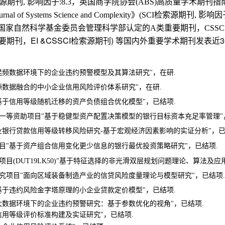
源期刊
影响因子
，英国商学院协会
高质量学术期刊指
,
:8.3
(ABS)
》
检索源期刊
影响因
urnal of Systems Science and Complexity
(SCI
,
，
国家自然科学基金委员会管理科学部认定的
A
类重要期刊
CSSC
，EI &CSSCI检索源期刊)
等国内外重要学术期刊发表近3
要期刊
：
混频数据环境下的企业违约预警模型及其算法研究"，在研.
源数据融合的中小企业信用风险评价体系研究"，
在研.
基于信用等级随机迁移的资产负债组合优化模型"，已结项.
一等资助项目"
基于稳健型资产配置决策模型的银行目标资本充足率管理"
业银行贷款信用等级转移风险研究-基于宏观经济因素影响的实证分析"，
已
目"
基于资产组合信用变化更少信息的银行最优投资策略研究"，
已结项.
DUT19LK50)"
基于特征选择的非光滑双层规划问题理论、算法及应用
究项目"
面向区域装备制造产业的信贷风险度量理论与模型研究"
，已结项
基于违约风险金字塔原理的小企业贷款定价模型"，
已结项.
大数据环境下的企业违约预警研究：基于参数优化的视角"
，已结项.
信用等级评价标准构建及实证研究"，
已结项.