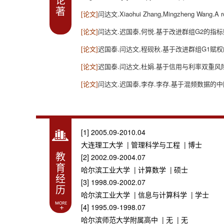
著
[论文]
闫达文.Xiaohui Zhang,Mingzheng Wang.A robu
[论文]
闫达文.迟国泰,何悦.基于改进群组G2的指标赋权方
[论文]
迟国泰.闫达文,程砚秋.基于改进群组G1赋权
[论文]
迟国泰.闫达文,杜娟.基于信用与利率双重风险免疫的
[论文]
闫达文.迟国泰,李存.李存.基于混频数据的中国上
[1] 2005.09-2010.04
大连理工大学 | 管理科学与工程 | 博士
教
[2] 2002.09-2004.07
育
哈尔滨工业大学 | 计算数学 | 硕士
经
[3] 1998.09-2002.07
历
哈尔滨工业大学 | 信息与计算科学 | 学士
[4] 1995.09-1998.07
哈尔滨师范大学附属高中 | 无 | 无