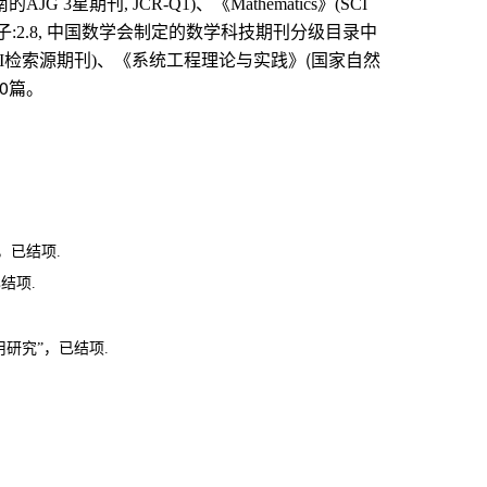
南的
星期刊
、《
》
AJG 3
, JCR-Q1)
Mathematics
(SCI
子
中国数学会制定的数学科技期刊分级目录中
:2.8,
检索源期刊
(国家自然
I
)
、《
系统工程理论与实践》
0篇。
，已结项.
结项.
研究”
，已结项.
.