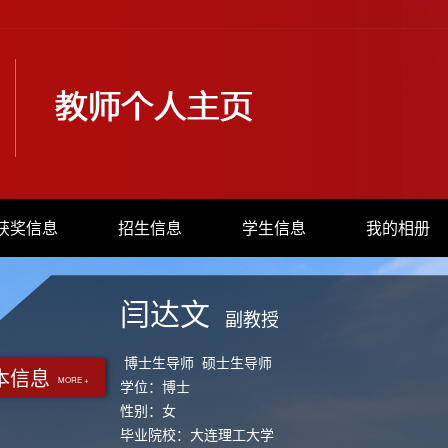
获奖信息
招生信息
学生信息
我的相册
闫达文
副教授
博士生导师 硕士生导师
本信息
MORE +
学位：博士
性别：女
毕业院校：大连理工大学