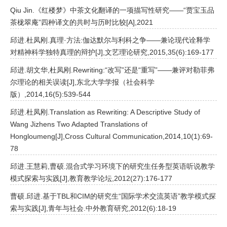
Qiu Jin.《红楼梦》中茶文化翻译的一项描写性研究——“贾宝玉品
茶栊翠庵”四种译文的共时与历时比较[A],2021
邱进.杜凤刚.真理·方法:伽达默尔与利科之争——兼论现代诠释学
对精神科学独特真理的辩护[J],文艺理论研究,2015,35(6):169-177
邱进.胡文华,杜凤刚.Rewriting:“改写”还是“重写”——兼评对勒菲弗
尔理论的相关误读[J],东北大学学报（社会科学
版）,2014,16(5):539-544
邱进.杜凤刚.Translation as Rewriting: A Descriptive Study of
Wang Jizhens Two Adapted Translations of
Hongloumeng[J],Cross Cultural Communication,2014,10(1):69-
78
邱进.王慧莉,曹硕.混合式学习环境下的研究生任务型英语听说教学
模式探索与实践[J],教育教学论坛,2012(27):176-177
曹硕.邱进.基于TBL和CIM的研究生“国际学术交流英语”教学模式探
索与实践[J],青年与社会.中外教育研究,2012(6):18-19