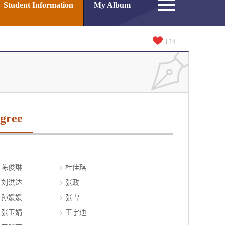
Student Information
My Album
124
gree
陈俊琳
杜佳琪
刘洪达
张政
孙媛媛
张雪
张玉娟
王宇迪