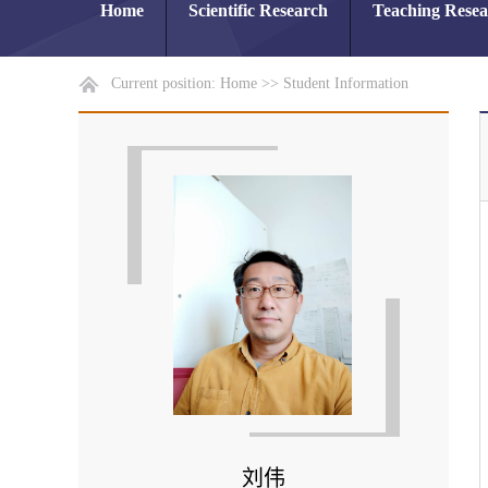
Home
Scientific Research
Teaching Rese
Current position:
Home
>>
Student Information
刘伟