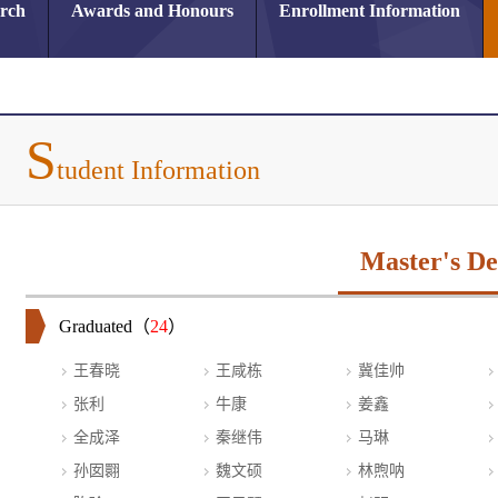
arch
Awards and Honours
Enrollment Information
S
tudent Information
Master's De
Graduated（
24
）
王春晓
王咸栋
冀佳帅
张利
牛康
姜鑫
全成泽
秦继伟
马琳
孙囡翾
魏文硕
林煦呐