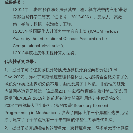
成果获奖：
2014
年，成果“径向积分法及其在工程计算方法中的应用”获教
l
育部自然科学二等奖（证书号：2013-056）。完成人：高效
伟，崔苗，杨恺，彭海峰，王静。
2013
年获国际华人计算力学学会会士奖 (ICACM Fellows
l
Award by the International Chinese Association for
Computational Mechanics)。
2015
年获杜庆华工程计算方法奖。
l
代表性研究成果：
1、
提出了可将任意域积分转换成边界积分的径向积分法(RIM，
Gao 2002)，弥补了高斯散度定理和格林公式只能将含全微分算子的
域积分转换成边界积分的不足，由此发展了非均质、非线性问题无
内部网格边界元算法，该成果2014年获得教育部自然科学二等奖,国
际期刊EABE在 2019年以前所有论文的高引用统计中位居第2名。
2002年由剑桥大学出版社出版的专著“Boundary Element
Programming in Mechanics”，发表了国际上第一个弹塑性边界元程
序，建立了每个节点只有一个未知量的弹塑性力学迭代算法。
2、
提出了超薄超细结构的管单元、跨精度单元、窄条单元等计算模