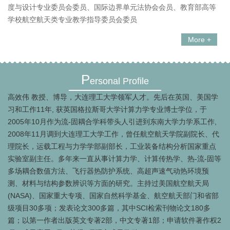
度与设计专业委员会委员、国际边界单元法协会会员、教育部高等
学校航空航天类专业教学指导委员会委员
More +
P
ersonal Profile
高效伟 教授、博导，大连理工大学领军人才。先后在英国、美国学
习和工作11年, 获英国格拉斯哥大学计算力学专业博士学位，于
2005年10月作为流-固耦合学科带头人引进到东南大学力学系工作,
2008年11月调到大连理工大学工作，曾任航空航天学院副院长、代
理院长，运载工程与力学学部副部长，工业装备结构分析国家重点
实验室副主任。多年来一直从事计算力学、计算传热学、热-流-固等
多场耦合数值方法、飞行器热防护系统、高超声速气动热环境预
测、材料与结构参数辨识等方面的研究。主持过美国航空航天局
(NASA)、国家重大专项、国家自然科学基金、航空航天部门和省部
级项目30多项；发表论文300多篇，其中SCI检索刊物论文180多
篇；以第一作者出版英文专著2部，中文专著1部；申请软件著作权2