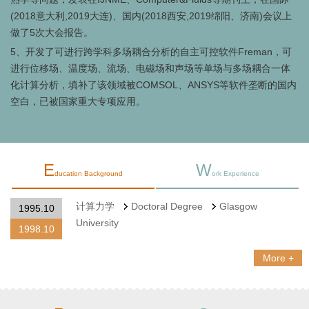
(2018意大利,2019大连)、国内(2018西安,2019绵阳、济南)会议上
做了5次大会报告。
5
、开发了可进行跨学科多场耦合分析的自主可控软件Freman，可
进行位移场、温度场、流场、电磁场和声场等单场与多场耦合一体
化计算分析，填补了该领域被COMSOL、ANSYS等软件垄断的国内
空白，已被国家重大专项应用。
E
W
ducation Background
ork Experience
计算力学
Doctoral Degree
Glasgow
1995.10
University
1998.10
More +