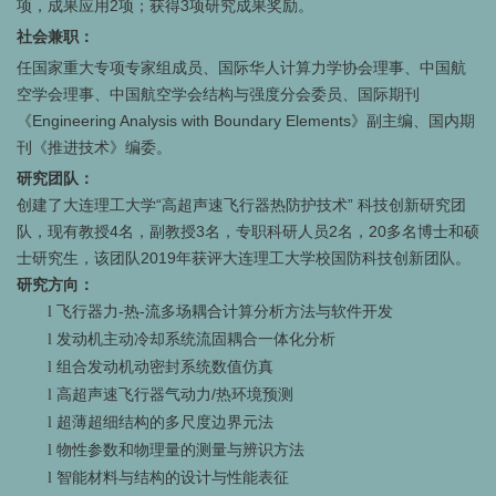
项，成果应用2项；获得3项研究成果奖励。
社会兼职：
任国家重大专项专家组成员、国际华人计算力学协会理事、中国航
空学会理事、中国航空学会结构与强度分会委员、国际期刊
《Engineering Analysis with Boundary Elements》副主编、国内期
刊《推进技术》编委。
研究团队：
创建了大连理工大学“高超声速飞行器热防护技术” 科技创新研究团
队，现有教授4名，副教授3名，专职科研人员2名，20多名博士和硕
士研究生，该团队2019年获评大连理工大学校国防科技创新团队。
研究方向：
飞行器力-热-流多场耦合计算分析方法与软件开发
l
发动机主动冷却系统流固耦合一体化分析
l
组合发动机动密封系统数值仿真
l
高超声速飞行器气动力/热环境预测
l
超薄超细结构的多尺度边界元法
l
物性参数和物理量的测量与辨识方法
l
智能材料与结构的设计与性能表征
l