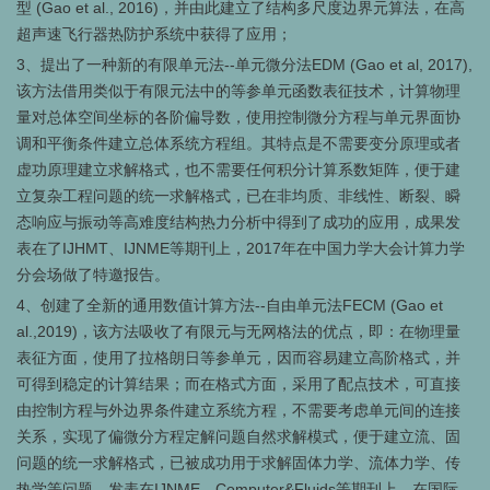
型 (Gao et al., 2016)，并由此建立了结构多尺度边界元算法，在高
超声速飞行器热防护系统中获得了应用；
3
、提出了一种新的有限单元法--单元微分法EDM (Gao et al, 2017),
该方法借用类似于有限元法中的等参单元函数表征技术，计算物理
量对总体空间坐标的各阶偏导数，使用控制微分方程与单元界面协
调和平衡条件建立总体系统方程组。其特点是不需要变分原理或者
虚功原理建立求解格式，也不需要任何积分计算系数矩阵，便于建
立复杂工程问题的统一求解格式，已在非均质、非线性、断裂、瞬
态响应与振动等高难度结构热力分析中得到了成功的应用，成果发
表在了IJHMT、IJNME等期刊上，2017年在中国力学大会计算力学
分会场做了特邀报告。
4
、创建了全新的通用数值计算方法--自由单元法FECM (Gao et
al.,2019)，该方法吸收了有限元与无网格法的优点，即：在物理量
表征方面，使用了拉格朗日等参单元，因而容易建立高阶格式，并
可得到稳定的计算结果；而在格式方面，采用了配点技术，可直接
由控制方程与外边界条件建立系统方程，不需要考虑单元间的连接
关系，实现了偏微分方程定解问题自然求解模式，便于建立流、固
问题的统一求解格式，已被成功用于求解固体力学、流体力学、传
热学等问题，发表在IJNME、Computer&Fluids等期刊上，在国际