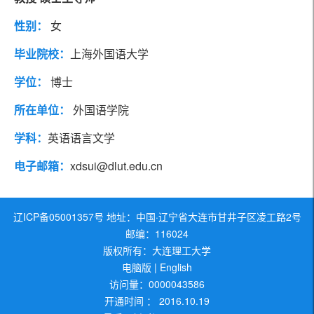
教育经历
代表论著
性别：
女
社会兼职
工作经历
毕业院校：
上海外国语大学
学位：
博士
研究方向
团队成员
所在单位：
外国语学院
学科：
英语语言文学
电子邮箱：
xdsui@dlut.edu.cn
辽ICP备05001357号 地址：中国·辽宁省大连市甘井子区凌工路2号
邮编：116024
版权所有：大连理工大学
电脑版
|
English
访问量：
0000043586
开通时间 ：
2016
.
10
.
19