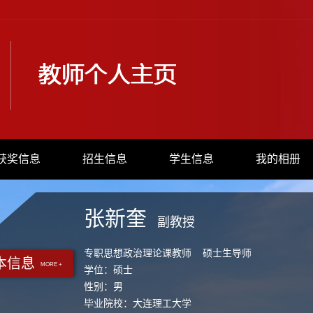
获奖信息
招生信息
学生信息
我的相册
张新奎
副教授
专职思想政治理论课教师 硕士生导师
本信息
MORE +
学位：硕士
性别：男
毕业院校：大连理工大学