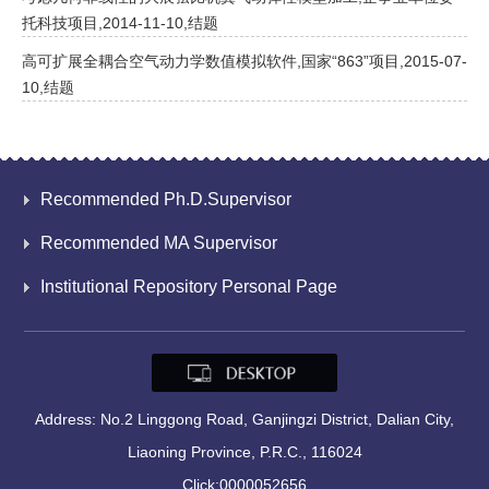
托科技项目,2014-11-10,结题
高可扩展全耦合空气动力学数值模拟软件,国家“863”项目,2015-07-
10,结题
Recommended Ph.D.Supervisor
Recommended MA Supervisor
Institutional Repository Personal Page
Address: No.2 Linggong Road, Ganjingzi District, Dalian City,
Liaoning Province, P.R.C., 116024
Click:
0000052656