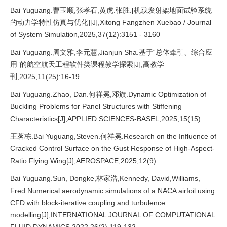
Bai Yuguang.曹玉顺,张孝石,黄虎.张胜.[机载发射架地面试验系统
的动力学特性仿真与优化][J],Xitong Fangzhen Xuebao / Journal
of System Simulation,2025,37(12):3151 - 3160
Bai Yuguang.周文雅,李元慧,Jianjun Sha.基于“总体牵引、综合应
用”的航空航天工程软件类课程教学探索[J],高教学
刊,2025,11(25):16-19
Bai Yuguang.Zhao, Dan.何祥冕,邓旗.Dynamic Optimization of
Buckling Problems for Panel Structures with Stiffening
Characteristics[J],APPLIED SCIENCES-BASEL,2025,15(15)
王茗栋.Bai Yuguang,Steven.何祥冕.Research on the Influence of
Cracked Control Surface on the Gust Response of High-Aspect-
Ratio Flying Wing[J],AEROSPACE,2025,12(9)
Bai Yuguang.Sun, Dongke,林家浩,Kennedy, David,Williams,
Fred.Numerical aerodynamic simulations of a NACA airfoil using
CFD with block-iterative coupling and turbulence
modelling[J],INTERNATIONAL JOURNAL OF COMPUTATIONAL