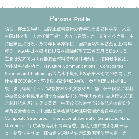
P
ersonal Profile
杨雷，博士生导师。国家重点研发计划青年项目首席科学家，入选
中国科协“青年人才托举工程”，
大连市高端人才、
青年科技之星。主
持国家重点研发计划青年科学家项目、国家自然科学基金面上/青年
项目、KGJ基础科研项目以及科研院所重要工程应用项目20余项。
主要研究方向为飞行器复合材料结构设计与分析、结构健康监测、
智能材料与结构等。在Nature Communications、Composites
Science and Technology等高水平期刊上发表学术论文70余篇，累
计被引2000余次；获授权国家专利20余项，参与制定团体标准1
项；参与编写“十三五”规划教材及英文教材各一部。任中国复合材料
学会复合材料健康监测专委会副秘书长/青年工作委员会执行委员/复
合材料结构设计专委会委员，中国仪器仪表学会设备结构健康监测
与预警分会委员，中国航空学会预测与健康管理分会青年委员，
Composite Structures、International Journal of Smart and Nano
Materials 、宇航学报等期刊青年编委。曾获大连市技术发明一等
奖，指导学生获第一届轨道交通结构健康监测国际创新大赛一等