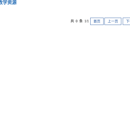
教学资源
共 0 条 1/1
首页
上一页
下