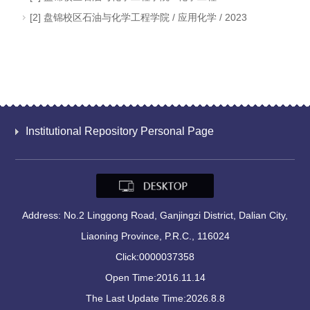
[2] 盘锦校区石油与化学工程学院 / 应用化学 / 2023
Institutional Repository Personal Page
Address: No.2 Linggong Road, Ganjingzi District, Dalian City,
Liaoning Province, P.R.C., 116024
Click:
0000037358
Open Time:
2016
.
11
.
14
The Last Update Time:
2026
.
8
.
8