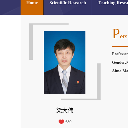
Home
Scientific Research
Teaching Rese
P
Ers
Professo
Gender:
Alma Ma
梁大伟
680