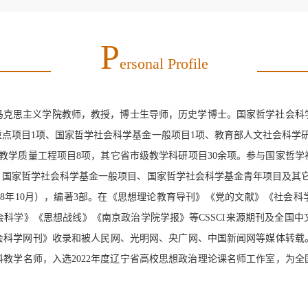
P
Ersonal Profile
马克思主义学院教师，教授，博士生导师，历史学博士。
国家
哲学社会科
点项目1项、国家哲学社会科学基金一般项
目1项
、教育部人文社会科学
教学质量工程项目
8
项，其它省市级教学科研项目
30
余项。参与国家哲学
、国家
哲学社会科学
基金一般项目、
国家
哲学社会科学
基金
青年项目及其
18年10月
），
编著
3
部。
在《思想理论教育导刊》《党的文献》《社会科
会科学》《思想战线》《南京政治学院学报》等
CSSCI
来源期刊及全国中
会科学网刊》收录和被人民网、光明网、央广网、中国新闻网等媒体转载
科教学名师，
入选
2022
年度辽宁省高校思想政治理论课名师工作室，为全