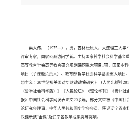
梁大伟，（
1975—
），男，吉林松原人，大连理工大学
评审专家，
国家公派访问学者
。主持国家哲学社会科学基金重
高等教育学会高等教育研究规划课题重大项目1项、国家本科
项目（子课题负责人）、教育部
哲学社会科学基金
重大项目
想主义：
20
世纪初美国对华财政政策研究》（
人民出版社
20
（哲学社会科学版）》
《人民论坛》
《理论学刊》《贵州社
报》中国社会科学网发表论文
20
余
篇，部分文章被《中国社
论研究会理事、中华人民共和国史学会会员。
获评辽宁省本
政课示范“金课”及辽宁省教学成果奖等奖项。