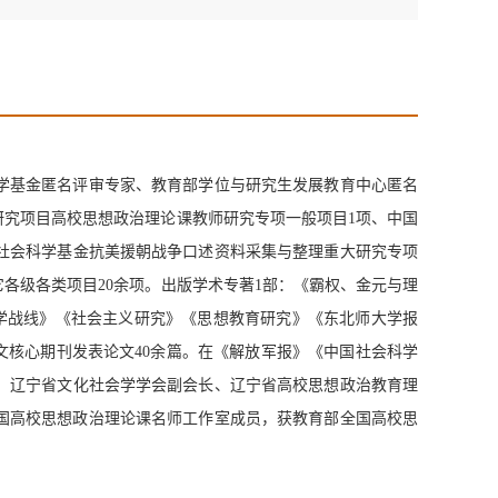
学基金
匿名评审专家、教育部学位与研究生发展教育中心匿名
研究项目高校思想政治理论课教师研究专项一般项目
1
项、中国
社会科学基金抗美援朝战争口述资料采集与整理重大研究专项
它各级各类项目
20
余项。出版学术专著
1
部：《霸权、金元与理
学战线》《社会主义研究》《思想教育研究》《东北师大学报
文核心期刊发表论文
40
余篇。在《解放军报》《中国社会科学
。辽宁省文化社会学学会副会长、辽宁省高校思想政治教育理
国高校思想政治理论课名师工作室成员，获教育部全国高校思