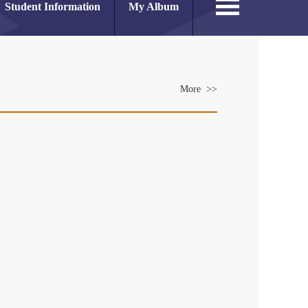
Student Information
My Album
More >>
es