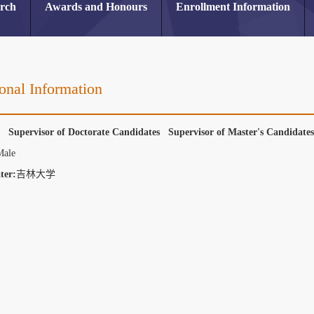
arch
Awards and Honours
Enrollment Information
onal Information
r Supervisor of Doctorate Candidates Supervisor of Master's Candidat
Male
ter:
吉林大学