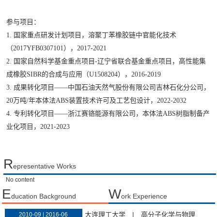
参与项目：
1.
国家重点研发计划项目，溶聚丁苯橡胶链中官能化技术
（
2017YFB0307101
），
2017-2021
2.
国家自然科学基金重点项目
-
辽宁省联合基金重点项目，高性能集
成橡胶
SIBR
的合成与应用（
U1508204
），
2016-2019
3.
成果转化项目
——
中国石油天然气股份有限公司吉林石化分公司，
20
万吨
/
年本体法
ABS
装置技术许可及工艺包设计，
2022-2032
4.
专利转化项目
——
浙江赛铬能源有限公司，本体法
ABS
树脂制备产
业化项目，
2021-2023
R
epresentative Works
No content
E
W
ducation Background
ork Experience
大连理工大学
|
高分子化学与物理
2010-09 | 2016-06