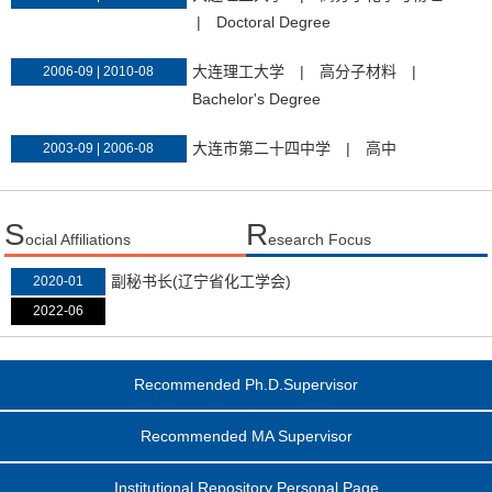
|
Doctoral Degree
大连理工大学
|
高分子材料
|
2006-09 | 2010-08
Bachelor's Degree
大连市第二十四中学
|
高中
2003-09 | 2006-08
S
R
ocial Affiliations
esearch Focus
副秘书长(辽宁省化工学会)
2020-01
2022-06
Recommended Ph.D.Supervisor
Recommended MA Supervisor
Institutional Repository Personal Page