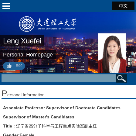
中文
Leng Xuefei
Personal Homepage
599
P
ersonal Information
Associate Professor Supervisor of Doctorate Candidates
Supervisor of Master's Candidates
Title :
辽宁省高分子科学与工程重点实验室副主任
Gender:
Female