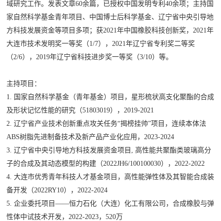
域研究工作。发表文章
60
余篇，已授权中国发明专利
40
余项；主持国
家自然科学基金青年项目、中国博士后科学基金、辽宁省中央引导地
方科技发展资金等项目多项；获
2021
年中国橡胶科技创新奖，
2021
年
大连市技术发明奖一等奖（
1/7
），
2021
年辽宁省专利奖二等奖
（
2/6
），
2019
年辽宁省科技进步奖一等奖（
3/10
）等。
主持项目：
1.
国家自然科学基金（青年基金）项目，星形梳状高支化聚酯的合成
及形状记忆性能的研究（
51803019
），
2019-2021
2.
辽宁省产业技术创新重点攻关任务
“
揭榜挂帅
”
项目，连续本体法
ABS
树脂先进制备技术及新产品产业化应用，
2023-2024
3.
辽宁省中央引导地方科技发展资金项目
,
高性能共聚酯类玻璃高分
子的合成及其动态模型的构建（
2022JH6/100100030
），
2022-2022
4.
大连市优秀青年科技人才基金项目，高性能弹性体及其智能合成装
备开发（
2022RY10
），
2022-2024
5.
企业委托项目
——
恒力石化（大连）化工有限公司，合成橡胶与弹
性体中试技术开发，
2022-2023
，
520
万