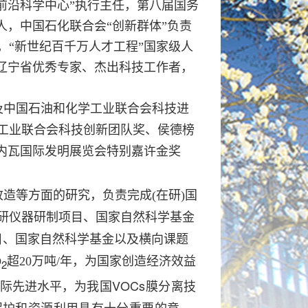
前沿科学中心”执行主任，第八届国务
人，
中国石化联合会“创新群体”负责
，“新世纪百千万人才工程”国家级人
辽宁省优秀专家、杰出科技工作者，
）及中国石油和化学工业联合会科技进
化学工业联合会科技创新团队奖、
侯德榜
7日内瓦国际发明展览会特别嘉许金奖
造等方面的研究，负责完成(在研)国
研仪器研制项目、国家自然科学基金
目、国家自然科学基金以及横向课题
O
超
20
万吨
/
年，为国家创造经济效益
2
为我国VOCs膜分离技
国际先进水平，
保护和资源利用具有十分重要的意