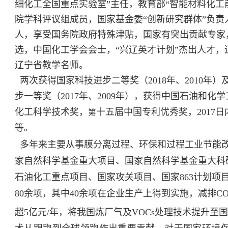
细化工全国重点实验室”主任，教育部“智能材料化工
院学科评议组成员，国家基金委“创新研究群体”负责
人
，享受国务院政府特殊津贴，国家有突出贡献专家
选，中国化工学会会士，“兴辽英才计划”杰出人才，
辽宁省教学名师。
两次获得国家科技进步二等奖（2018年、2010年
步一等奖（2017年、2009年），获得中国石油和
化工科学技术奖，
十五届中国专利优秀奖，
201
第
等。
多年来主要从事膜分离过程、环保和过程工业节能改
家自然科学基金重大项目、国家自然科学基金重大科
石油化工重点项目、国家攻关项目、国家863计划项
80余项，其中40余项在企业生产上得到实施，
减排
C
超
5
亿元
/
年，
将我国炼厂气及VOCs处理技术提升至
术从跟跑到全球领跑作出重要贡献，
对于国家环境