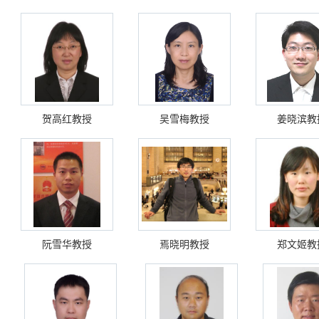
贺高红教授
吴雪梅教授
姜晓滨教
阮雪华教授
焉晓明教授
郑文姬教