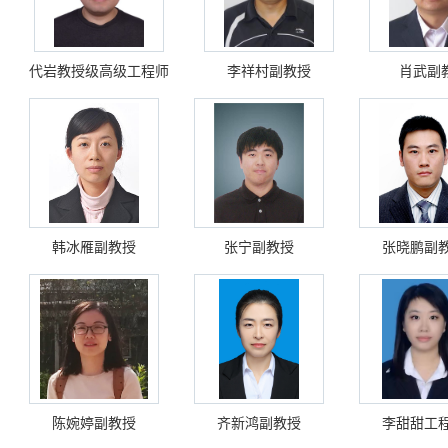
代岩教授级高级工程师
李祥村副教授
肖武副
韩冰雁副教授
张宁副教授
张晓鹏副
陈婉婷副教授
齐新鸿副教授
李甜甜工