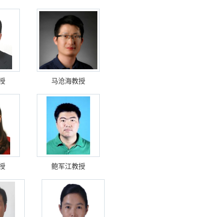
授
马沧海教授
授
鲍军江教授