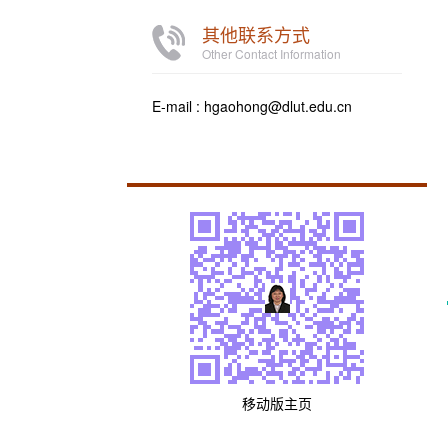
其他联系方式
Other Contact Information
E-mail :
hgaohong@dlut.edu.cn
移动版主页