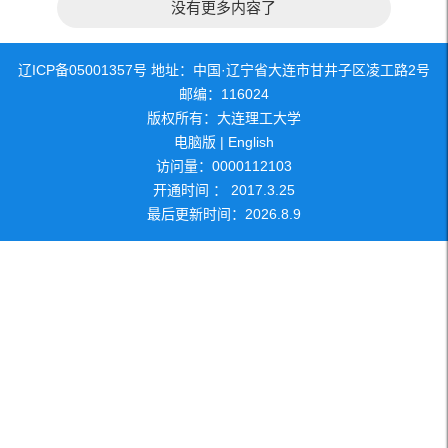
没有更多内容了
辽ICP备05001357号 地址：中国·辽宁省大连市甘井子区凌工路2号
邮编：116024
版权所有：大连理工大学
电脑版
|
English
访问量：
0000112103
开通时间 ：
2017
.
3
.
25
最后更新时间：
2026
.
8
.
9