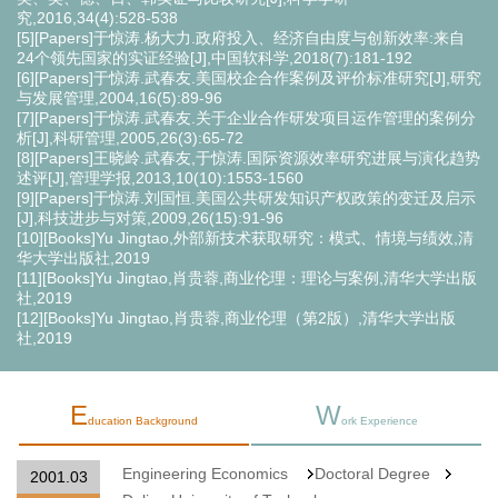
究,2016,34(4):528-538
[5][Papers]于惊涛.杨大力.政府投入、经济自由度与创新效率:来自
24个领先国家的实证经验[J],中国软科学,2018(7):181-192
[6][Papers]于惊涛.武春友.美国校企合作案例及评价标准研究[J],研究
与发展管理,2004,16(5):89-96
[7][Papers]于惊涛.武春友.关于企业合作研发项目运作管理的案例分
析[J],科研管理,2005,26(3):65-72
[8][Papers]王晓岭.武春友,于惊涛.国际资源效率研究进展与演化趋势
述评[J],管理学报,2013,10(10):1553-1560
[9][Papers]于惊涛.刘国恒.美国公共研发知识产权政策的变迁及启示
[J],科技进步与对策,2009,26(15):91-96
[10][Books]Yu Jingtao,外部新技术获取研究：模式、情境与绩效,清
华大学出版社,2019
[11][Books]Yu Jingtao,肖贵蓉,商业伦理：理论与案例,清华大学出版
社,2019
[12][Books]Yu Jingtao,肖贵蓉,商业伦理（第2版）,清华大学出版
社,2019
E
W
ducation Background
ork Experience
Engineering Economics
Doctoral Degree
2001.03