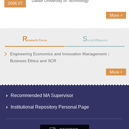
Dalian University of Technology
2006.07
More +
R
S
esearch Focus
ocial Affiliations
Engineering Economics and Innovation Management；
Business Ethics and SCR
More +
Recommended MA Supervisor
Institutional Repository Personal Page