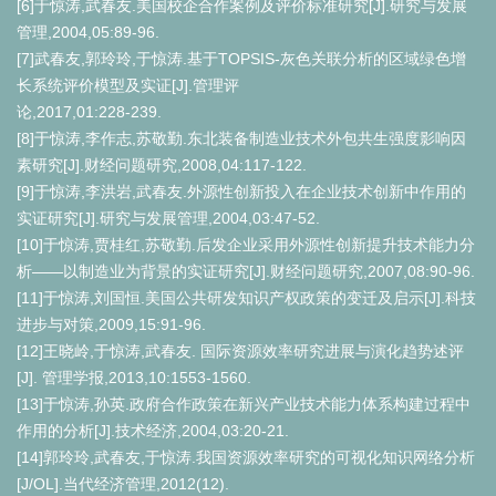
[6]于惊涛,武春友.美国校企合作案例及评价标准研究[J].研究与发展
管理,2004,05:89-96.
[7]武春友,郭玲玲,于惊涛.基于TOPSIS-灰色关联分析的区域绿色增
长系统评价模型及实证[J].管理评
论,2017,01:228-239.
[8]于惊涛,李作志,苏敬勤.东北装备制造业技术外包共生强度影响因
素研究[J].财经问题研究,2008,04:117-122.
[9]于惊涛,李洪岩,武春友.外源性创新投入在企业技术创新中作用的
实证研究[J].研究与发展管理,2004,03:47-52.
[10]于惊涛,贾桂红,苏敬勤.后发企业采用外源性创新提升技术能力分
析——以制造业为背景的实证研究[J].财经问题研究,2007,08:90-96.
[11]于惊涛,刘国恒.美国公共研发知识产权政策的变迁及启示[J].科技
进步与对策,2009,15:91-96.
[12]王晓岭,于惊涛,武春友. 国际资源效率研究进展与演化趋势述评
[J]. 管理学报,2013,10:1553-1560.
[13]于惊涛,孙英.政府合作政策在新兴产业技术能力体系构建过程中
作用的分析[J].技术经济,2004,03:20-21.
[14]郭玲玲,武春友,于惊涛.我国资源效率研究的可视化知识网络分析
[J/OL].当代经济管理,2012(12).