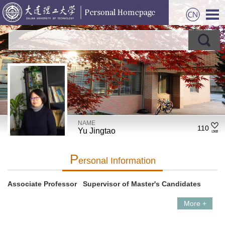
NAME
110
Yu Jingtao
P
Ersonal Information
Associate Professor Supervisor of Master's Candidates
More +