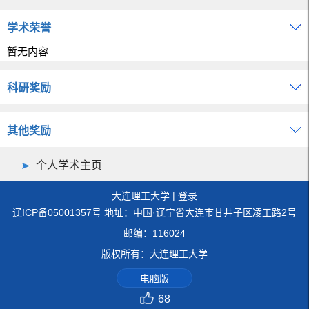
学术荣誉
暂无内容
科研奖励
其他奖励
个人学术主页
大连理工大学
|
登录
辽ICP备05001357号 地址：中国·辽宁省大连市甘井子区凌工路2号
邮编：116024
版权所有：大连理工大学
电脑版
68