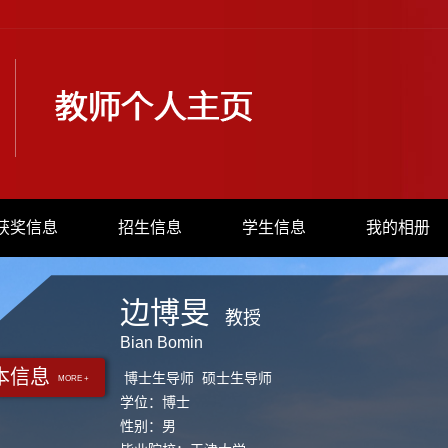
获奖信息
招生信息
学生信息
我的相册
边博旻
教授
Bian Bomin
本信息
博士生导师 硕士生导师
MORE +
学位：博士
性别：男