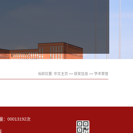
当前位置:
中文主页
>>
获奖信息
>>
学术荣誉
量：
00013192
次
版