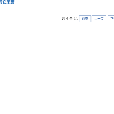
其它荣誉
共 0 条 1/1
首页
上一页
下