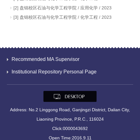
[2] 盘锦校区石油与化学工程学院 / 应用化学 / 2023
[3] 盘锦校区石油与化学工程学院 / 化学工程 / 2023
Recommended MA Supervisor
Institutional Repository Personal Page
Address: No.2 Linggong Road, Ganjingzi District, Dalian City,
Liaoning Province, P.R.C., 116024
Click:
0000043692
Open Time:
2016
.
9
.
11