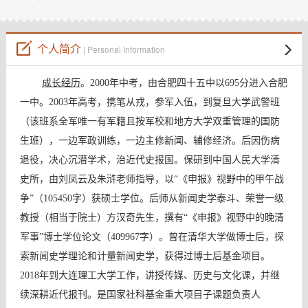
个人简介
| Personal Information
成长经历
。2000年中考，由合肥四十五中以695分进入合肥
一中。2003年高考，携笔从戎，参军入伍，到复旦大学武警班
（该班系全军唯一有军籍且按军校和地方大学双重管理的国防
生班），一边军政训练，一边主修新闻、辅修经济。后因伤病
退役，决心沉潜学术，治近代史报国。保研到中国人民大学清
史所，由刘凤云及朱浒老师指导，以“《申报》视野中的甲午战
争”（105450字）获硕士学位。后师从新闻史学泰斗、荣誉一级
教授（相当于院士）方汉奇先生，撰有“《申报》视野中的晚清
军事”博士学位论文（409967字）。曾在清华大学做博士后，探
索新闻史学理论和计量新闻史学，获得过博士后基金项目。
2018年到大连理工大学工作，讲授传媒、历史与文化课，并继
续深耕近代报刊。是国家社科基金重大项目子课题负责人