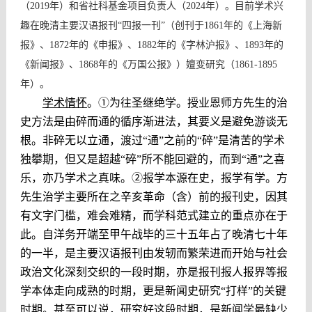
（2019年）和省社科基金项目负责人（2024年）。目前学术兴
趣在晚清主要汉语报刊“四报一刊”（创刊于1861年的《上海新
报》、1872年的《申报》、1882年的《字林沪报》、1893年的
《新闻报》、1868年的《万国公报》）嬗变研究（1861-1895
年）。
学术情怀
。
①
为往圣继绝学。授业恩师方先生的治
史方法是由碎而通的循序渐进法，其要义是避免游谈无
根。非碎无以立通，渡过“通”之前的“碎”是清苦的学术
独攀期，但又是超越“碎”所不能回避的，而到“通”之喜
乐，亦乃学术之真味。
②
报学本源在史，报学有学。方
先生治学主要所在之辛亥革命（含）前的报刊史，因其
有文字门槛，难会难精，而学科范式建立的重点亦在于
此。自洋务开端至甲午战毕的三十五年占了晚清七十年
的一半，是主要汉语报刊由发轫而繁荣进而开始与社会
政治文化深刻交织的一段时期，亦是报刊报人报界等报
学本体走向成熟的时期，更是新闻史研究“打样”的关键
时期。甚至可以说，研究好这段时期，是新闻学最缺少