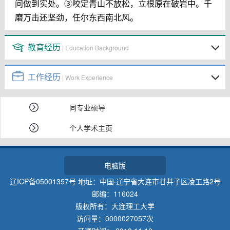
问做到实处。
③
咬定青山不放松，立根原在破岩中。千
磨万击还坚劲，任尔东西南北风。
教育经历
| Education Background
工作经历
| Work Experience
同专业硕导
个人学术主页
电脑版
辽ICP备05001357号 地址：中国·辽宁省大连市甘井子区凌工路2号
邮编：116024
版权所有：大连理工大学
访问量：
0000027057
次