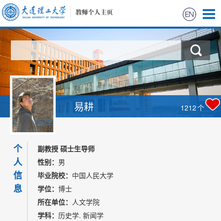
首页
科学研究
教学研究
易耕
1212
个
招生信息
个
学生信息
副教授 硕士生导师
人
性别：
男
我的相册
信
毕业院校：
中国人民大学
息
学位：
博士
所在单位：
人文学院
学科：
历史学. 新闻学