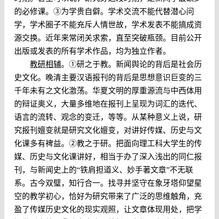
的必修课。
③
为学贵自僻。学术交流不能代替潜心问
学，学术圈子不能充斥人情世故，学术发表不能搞成资
源交换。近年来常闭关求索，直至突破瓶颈。目前公开
出版或发表的所有学术作品，均为独立作者。
教研相辅
。
①
研之于教。新闻舆论的背后是社会历
史文化。晚清主要汉语报刊的背后是思想意识巨变的三
千年未有之文化激荡。华夏文明的厚重源流与中西体用
的辩证奥义，大量多维地在报刊上呈现为词汇的迭代、
语言的流转、观念的变迁，等等。从某种意义上说，研
究报刊嬗变就是研究文化嬗变，对讲好传媒、历史与文
化课多有裨益。
②
教之于研。把面向理工科大学生的传
媒、历史与文化课讲好，相当于办了深入浅出的同仁报
刊，与新闻史上的“铁肩担道义、妙手著文章”不无联
系。古今双璧，知行合一。找寻并坚守在象牙塔仰望星
空的教学初心，恰好为研究带来了广泛的思维触角，充
盈了传媒历史文化的现实观照，让文章体现用处，把学