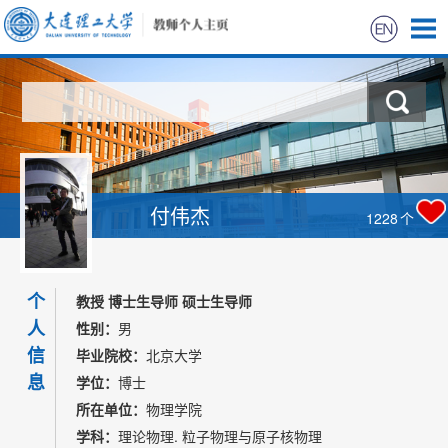
首页
科学研究
教学研究
付伟杰
1228
个
获奖信息
个
招生信息
教授 博士生导师 硕士生导师
人
性别：
男
学生信息
信
毕业院校：
北京大学
息
学位：
博士
我的相册
所在单位：
物理学院
学科：
理论物理. 粒子物理与原子核物理