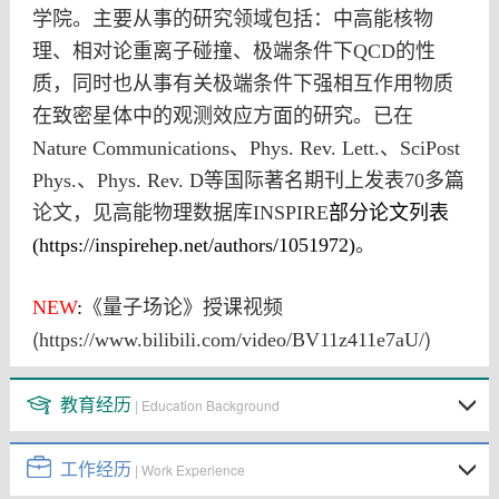
学院。主要从事的研究领域包括：中高能核物
理、相对论重离子碰撞、极端条件下
QCD
的性
质，同时也从事有关极端条件下强相互作用物质
在致密星体中的观测效应方面的研究。已在
Nature Communications
、
Phys. Rev. Lett.
、
SciPost
Phys.
、
Phys. Rev. D
等国际著名期刊上发表70多篇
论文，见高能物理数据库
INSPIRE
部分论文列表
(
https://inspirehep.net/authors/1051972
)
。
NEW
:
《量子场论》授课视频
(
)
https://www.bilibili.com/video/BV11z411e7aU/
教育经历
| Education Background
工作经历
| Work Experience