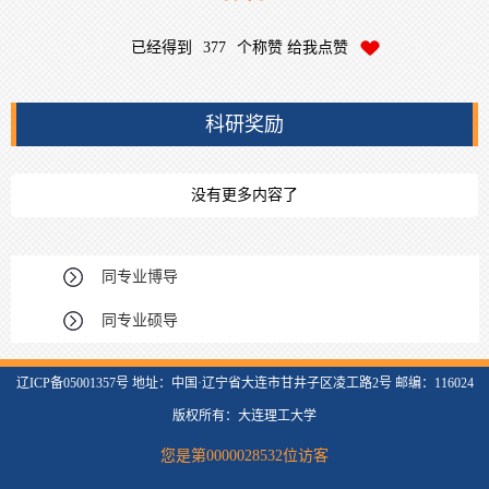
已经得到
377
个称赞 给我点赞
科研奖励
没有更多内容了
同专业博导
同专业硕导
辽ICP备05001357号 地址：中国·辽宁省大连市甘井子区凌工路2号 邮编：116024
版权所有：大连理工大学
您是第
0000028532
位访客