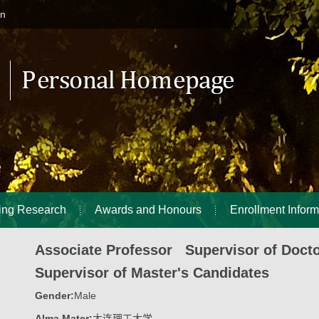
in
ing Research
Awards and Honours
Enrollment Inform
Associate Professor Supervisor of Doct
Supervisor of Master's Candidates
Gender:
Male
Alma Mater:
大连理工大学