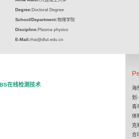
Degree:
Doctoral Degree
School/Department:
物理学院
Discipline:
Plasma physics
E-Mail:
rhai@dlut.edu.cn
Pe
BS在线检测技术
海
划
青
体
克
合