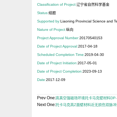
Classification of Project:
辽宁省自然科学基金
Status:
结题
Supported by:
Liaoning Provincial Science and 
Nature of Project:
纵向
Project Approval Number:
20170540153
Date of Project Approval:
2017-04-18
Scheduled Completion Time:
2019-04-30
Date of Project Initiation:
2017-05-01
Date of Project Completion:
2023-09-13
Date:
2017-12-09
Prev One:
高真空强磁场环境托卡马克壁材料DP-
Next One:
托卡马克高Z面壁材料近无损伤双脉