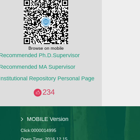
Browse on mobile
Recommended Ph.D.Supervisor
Recommended MA Supervisor
Institutional Repository Personal Page
234
MOBILE Version
Click:
0000014995
Open Time:
2016
.
12
.
15