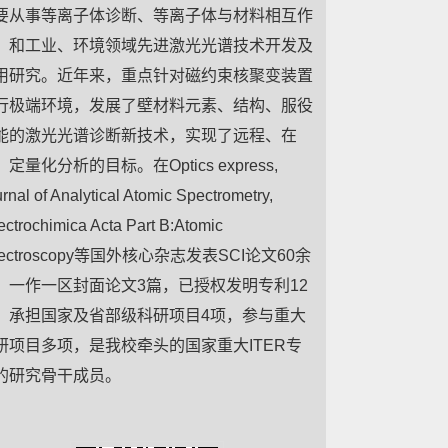
要从事等离子体诊断、等离子体与材料相互作
，和工业、环境领域先进激光光谱技术开发及
用研究。近年来，重点
针对磁约束核聚变装置
行极端环境，发展了壁材料元素、结构、服役
能的激光光谱诊断新技术，实现了远程、在
定量化分析的目标。在Optics express,
rnal of Analytical Atomic Spectrometry,
ctrochimica Acta Part B:Atomic
pectroscopy等国外核心杂志发表SCI论文60余
，一作一区封面论文3篇，已授权发明专利12
；承担国家及省部级科研项目4项，参与重大
研项目多项，是我校牵头的国家重大ITER专
的研究骨干成员。