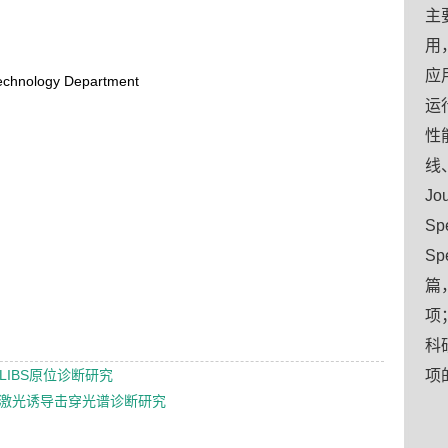
主
用
应
Technology Department
运
性
线、
Jou
Spe
S
篇
项
科
LIBS原位诊断研究
项
冲激光诱导击穿光谱诊断研究